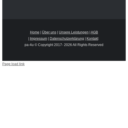
Home
|
Über uns
|
Unsere Leistungen
|
AGB
|
Impressum
|
Datenschutzerklärung
|
Kontakt
pa-4u © Copyright 2017-
2026 All Rights Reserved
Page load link