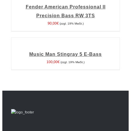
IN DEN WARENKORB
/
DETAILS
Fender American Professional II
Precision Bass RW 3TS
90,00
€
(zzgl. 19% MwSt.)
IN
DEN
WARENKORB
Music Man Stingray 5 E-Bass
/
DETAILS
100,00
€
(zzgl. 19% MwSt.)