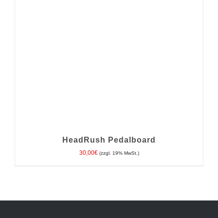
HeadRush Pedalboard
30,00
€
(zzgl. 19% MwSt.)
IN DEN WARENKORB
/
DETAILS