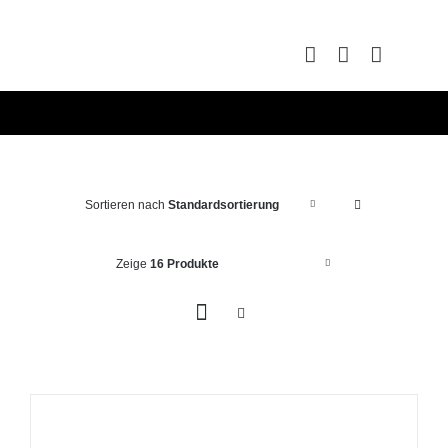
Zum
Inhalt
springen
Sortieren nach
Standardsortierung
Zeige
16 Produkte