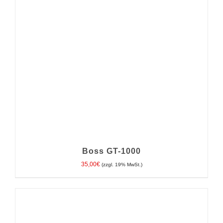
Boss GT-1000
35,00
€
(zzgl. 19% MwSt.)
IN DEN WARENKORB
/
DETAILS