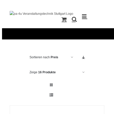
Zum
Inhalt
springen
Sortieren nach
Preis
Zeige
16 Produkte
IN
DEN