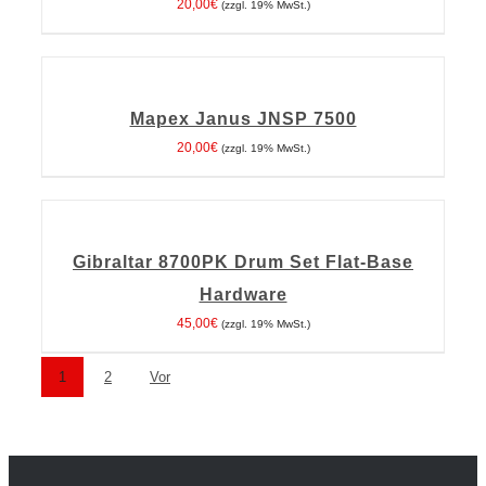
20,00
€
(zzgl. 19% MwSt.)
IN
DEN
WARENKORB
Mapex Janus JNSP 7500
/
DETAILS
20,00
€
(zzgl. 19% MwSt.)
IN
DEN
WARENKORB
Gibraltar 8700PK Drum Set Flat-Base
/
DETAILS
Hardware
45,00
€
(zzgl. 19% MwSt.)
1
2
Vor