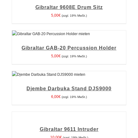
WARENKORB
Gibraltar 9608E Drum Sitz
/
DETAILS
5,00
€
(zzgl. 19% MwSt.)
IN DEN WARENKORB
/
DETAILS
Gibraltar GAB-20 Percussion Holder
5,00
€
(zzgl. 19% MwSt.)
IN DEN WARENKORB
/
DETAILS
Djembe Darbuka Stand DJS9000
6,00
€
(zzgl. 19% MwSt.)
IN
DEN
WARENKORB
Gibraltar 9611 Intruder
/
DETAILS
10,00
€
(zzgl. 19% MwSt.)