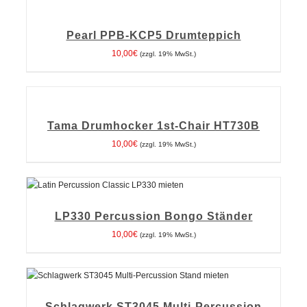
DEN
WARENKORB
Pearl PPB-KCP5 Drumteppich
/
DETAILS
10,00
€
(zzgl. 19% MwSt.)
IN
DEN
WARENKORB
Tama Drumhocker 1st-Chair HT730B
/
DETAILS
10,00
€
(zzgl. 19% MwSt.)
IN DEN WARENKORB
/
DETAILS
LP330 Percussion Bongo Ständer
10,00
€
(zzgl. 19% MwSt.)
IN DEN WARENKORB
/
DETAILS
Schlagwerk ST3045 Multi-Percussion