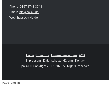
Phone: 0157 3743 3743
Email:
info@pa-4u.de
Web: https://pa-4u.de
Home
|
Über uns
|
Unsere Leistungen
|
AGB
|
Impressum
|
Datenschutzerklärung
|
Kontakt
pa-4u © Copyright 2017-
2026 All Rights Reserved
Page load link