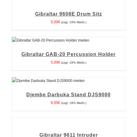
DEN
WARENKORB
Gibraltar 9608E Drum Sitz
/
DETAILS
5,00
€
(zzgl. 19% MwSt.)
IN DEN WARENKORB
/
DETAILS
Gibraltar GAB-20 Percussion Holder
5,00
€
(zzgl. 19% MwSt.)
IN DEN WARENKORB
/
DETAILS
Djembe Darbuka Stand DJS9000
6,00
€
(zzgl. 19% MwSt.)
IN
DEN
WARENKORB
Gibraltar 9611 Intruder
/