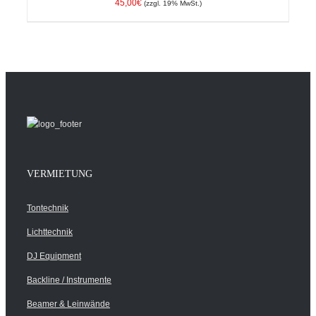
45,00
€
(zzgl. 19% MwSt.)
VERMIETUNG
Tontechnik
Lichttechnik
DJ Equipment
Backline / Instrumente
Beamer & Leinwände