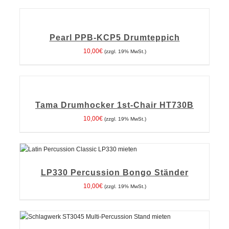
IN
DEN
WARENKORB
Pearl PPB-KCP5 Drumteppich
/
DETAILS
10,00
€
(zzgl. 19% MwSt.)
IN
DEN
WARENKORB
Tama Drumhocker 1st-Chair HT730B
/
DETAILS
10,00
€
(zzgl. 19% MwSt.)
IN DEN WARENKORB
/
DETAILS
LP330 Percussion Bongo Ständer
10,00
€
(zzgl. 19% MwSt.)