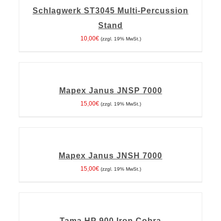
IN DEN WARENKORB
/
DETAILS
Schlagwerk ST3045 Multi-Percussion
Stand
10,00
€
(zzgl. 19% MwSt.)
IN
DEN
WARENKORB
Mapex Janus JNSP 7000
/
DETAILS
15,00
€
(zzgl. 19% MwSt.)
IN
DEN
WARENKORB
Mapex Janus JNSH 7000
/
DETAILS
15,00
€
(zzgl. 19% MwSt.)
IN
DEN
WARENKORB
Tama HP 900 Iron Cobra