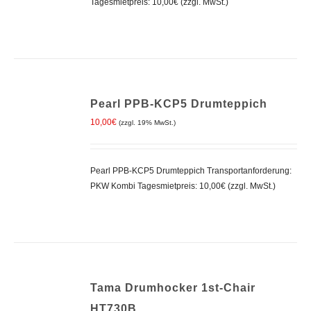
Tagesmietpreis: 10,00€ (zzgl. MwSt.)
IN
Pearl PPB-KCP5 Drumteppich
DEN
WARENKORB
10,00
€
(zzgl. 19% MwSt.)
/
DETAILS
Pearl PPB-KCP5 Drumteppich Transportanforderung:
PKW Kombi Tagesmietpreis: 10,00€ (zzgl. MwSt.)
IN
Tama Drumhocker 1st-Chair
DEN
WARENKORB
HT730B