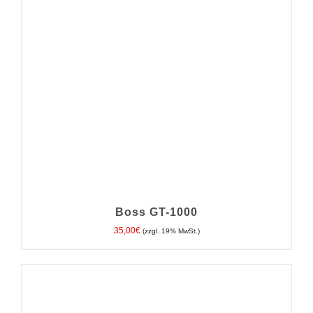
Boss GT-1000
35,00
€
(zzgl. 19% MwSt.)
IN DEN WARENKORB
/
DETAILS