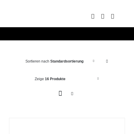
Zum
Inhalt
springen
Sortieren nach
Standardsortierung
Zeige
16 Produkte