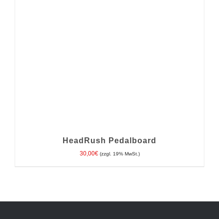
HeadRush Pedalboard
30,00
€
(zzgl. 19% MwSt.)
IN DEN WARENKORB
/
DETAILS