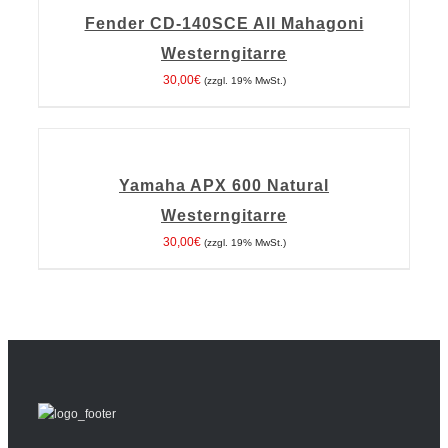
WARENKORB
Fender CD-140SCE All Mahagoni
/
DETAILS
Westerngitarre
30,00
€
(zzgl. 19% MwSt.)
IN
DEN
WARENKORB
Yamaha APX 600 Natural
/
DETAILS
Westerngitarre
30,00
€
(zzgl. 19% MwSt.)