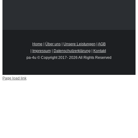
Home
|
Über uns
|
Unsere Leistungen
|
AGB
|
Impressum
|
Datenschutzerklärung
|
Kontakt
pa-4u © Copyright 2017-
2026 All Rights Reserved
Page load link