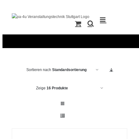
Zum
Inhalt
springen
Sortieren nach
Standardsortierung
Zeige
16 Produkte
IN
DEN