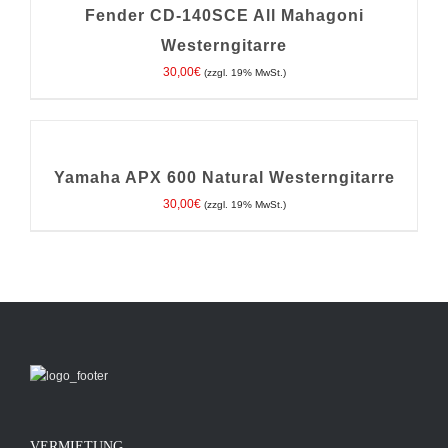
/
Fender CD-140SCE All Mahagoni
DETAILS
Westerngitarre
30,00
€
(zzgl. 19% MwSt.)
IN
DEN
WARENKORB
/
Yamaha APX 600 Natural Westerngitarre
DETAILS
30,00
€
(zzgl. 19% MwSt.)
VERMIETUNG