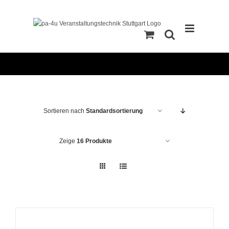
Zum
Inhalt
springen
Sortieren nach
Standardsortierung
Zeige
16 Produkte
IN
DEN
WARENKORB