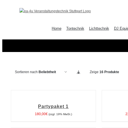
Zum
Inhalt
springen
Home
Tontechnik
Lichttechnik
DJ Equi
Sortieren nach
Beliebtheit
Zeige
16 Produkte
IN
IN
DEN
DEN
WARENKORB
WARENKORB
Partypaket 1
/
/
DETAILS
DETAILS
180,00
€
2
(zzgl. 19% MwSt.)
IN
IN