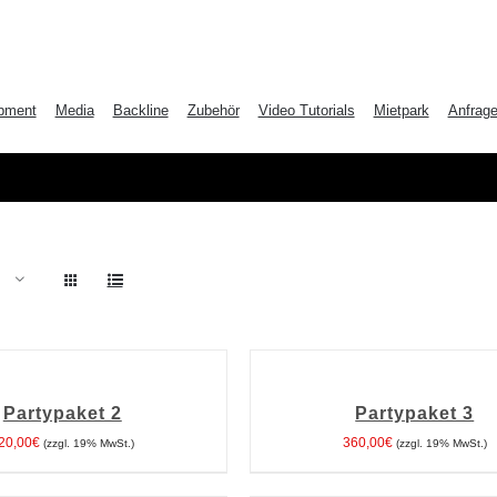
pment
Media
Backline
Zubehör
Video Tutorials
Mietpark
Anfrag
IN
DEN
WARENKORB
Partypaket 2
Partypaket 3
/
DETAILS
20,00
€
360,00
€
(zzgl. 19% MwSt.)
(zzgl. 19% MwSt.)
IN