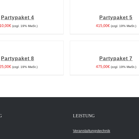
DEN
WARENKORB
Partypaket 4
Partypaket 5
/
DETAILS
10,00
€
415,00
€
(zzgl. 19% MwSt.)
(zzgl. 19% MwSt.)
IN
DEN
WARENKORB
Partypaket 8
Partypaket 7
/
DETAILS
25,00
€
475,00
€
(zzgl. 19% MwSt.)
(zzgl. 19% MwSt.)
G
LEISTUNG
Veranstaltungstechnik