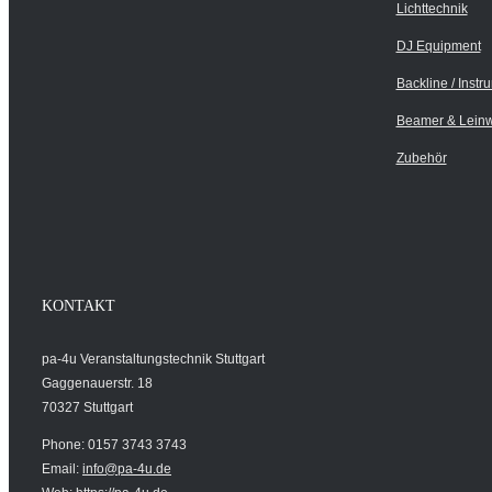
Lichttechnik
DJ Equipment
Backline / Instr
Beamer & Lein
Zubehör
KONTAKT
pa-4u Veranstaltungstechnik Stuttgart
Gaggenauerstr. 18
70327 Stuttgart
Phone: 0157 3743 3743
Email:
info@pa-4u.de