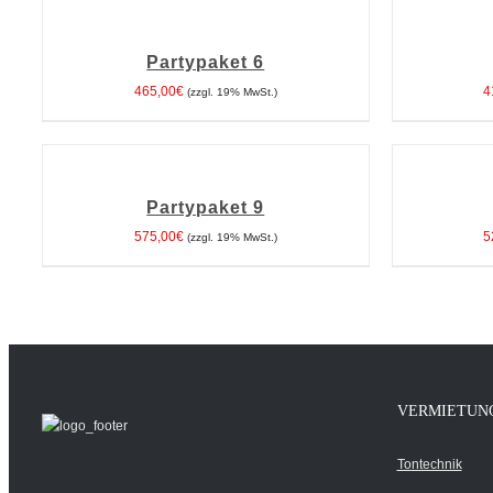
DEN
DEN
WARENKORB
WARENKORB
Partypaket 6
/
/
DETAILS
DETAILS
465,00
€
4
(zzgl. 19% MwSt.)
IN
IN
DEN
DEN
WARENKORB
WARENKORB
Partypaket 9
/
/
DETAILS
DETAILS
575,00
€
5
(zzgl. 19% MwSt.)
VERMIETUN
Tontechnik