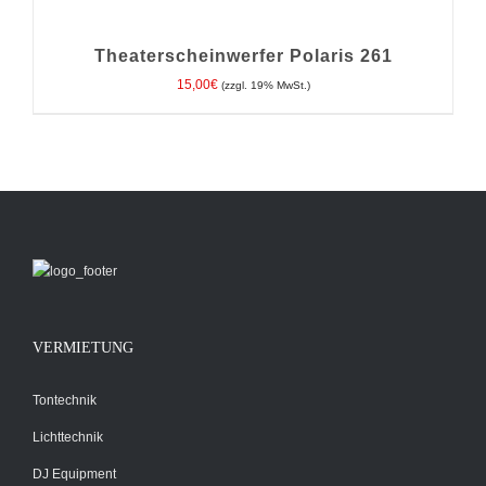
DEN
WARENKORB
/
Theaterscheinwerfer Polaris 261
DETAILS
15,00
€
(zzgl. 19% MwSt.)
VERMIETUNG
Tontechnik
Lichttechnik
DJ Equipment