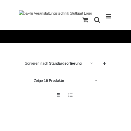
Zum
Inhalt
springen
Sortieren nach
Standardsortierung
Zeige
16 Produkte
IN
DEN
WARENKORB