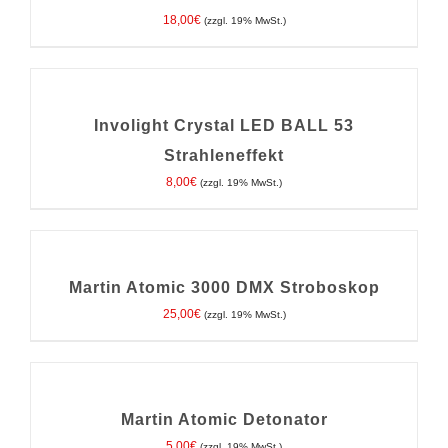
18,00
€
(zzgl. 19% MwSt.)
IN
DEN
WARENKORB
/
Involight Crystal LED BALL 53
DETAILS
Strahleneffekt
8,00
€
(zzgl. 19% MwSt.)
IN
DEN
WARENKORB
/
Martin Atomic 3000 DMX Stroboskop
DETAILS
25,00
€
(zzgl. 19% MwSt.)
IN
DEN
WARENKORB
/
Martin Atomic Detonator
DETAILS
5,00
€
(zzgl. 19% MwSt.)