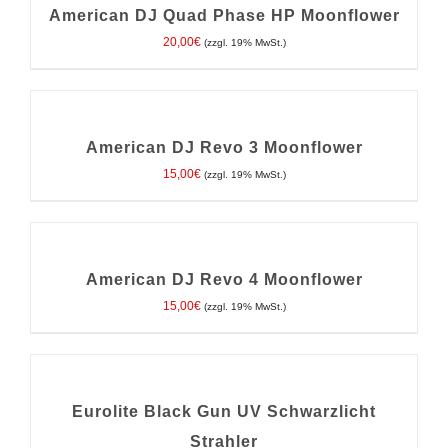
/
American DJ Quad Phase HP Moonflower
DETAILS
20,00
€
(zzgl. 19% MwSt.)
IN
DEN
WARENKORB
/
American DJ Revo 3 Moonflower
DETAILS
15,00
€
(zzgl. 19% MwSt.)
IN
DEN
WARENKORB
/
American DJ Revo 4 Moonflower
DETAILS
15,00
€
(zzgl. 19% MwSt.)
IN
DEN
WARENKORB
/
Eurolite Black Gun UV Schwarzlicht
DETAILS
Strahler