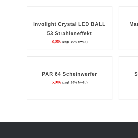
IN
IN
DEN
DEN
WARENKORB
WARENK
/
/
Involight Crystal LED BALL
Ma
DETAILS
DETAILS
53 Strahleneffekt
8,00
€
(zzgl. 19% MwSt.)
IN
IN
DEN
DEN
WARENKORB
WARENK
/
/
PAR 64 Scheinwerfer
S
DETAILS
DETAILS
5,00
€
(zzgl. 19% MwSt.)