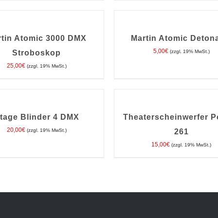
IN
DEN
ORB
WARENKORB
/
rtin Atomic 3000 DMX
Martin Atomic Deton
DETAILS
5,00
€
Stroboskop
(zzgl. 19% MwSt.)
25,00
€
(zzgl. 19% MwSt.)
IN
DEN
ORB
WARENKORB
/
tage Blinder 4 DMX
Theaterscheinwerfer P
DETAILS
20,00
€
(zzgl. 19% MwSt.)
261
15,00
€
(zzgl. 19% MwSt.)