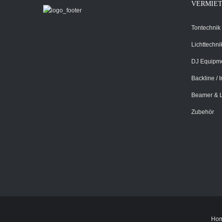
VERMIE
Tontechnik
Lichttechni
DJ Equipm
Backline / 
Beamer & 
Zubehör
Ho