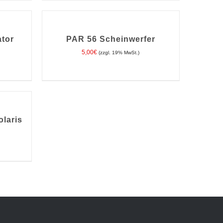
IN
DEN
WARENKORB
/
ator
PAR 56 Scheinwerfer
DETAILS
5,00
€
(zzgl. 19% MwSt.)
olaris