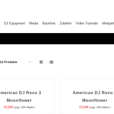
DJ Equipment
Media
Backline
Zubehör
Video Tutorials
Mietpar
16 Produkte
IN
DEN
ORB
WARENKORB
/
merican DJ Revo 3
American DJ Revo
DETAILS
Moonflower
Moonflower
15,00
€
15,00
€
(zzgl. 19% MwSt.)
(zzgl. 19% MwSt.)