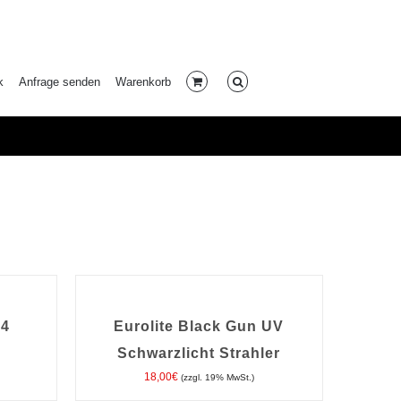
k
Anfrage senden
Warenkorb
IN
DEN
WARENKORB
/
 4
Eurolite Black Gun UV
DETAILS
Schwarzlicht Strahler
18,00
€
(zzgl. 19% MwSt.)