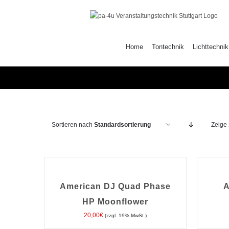
Zum
Inhalt
springen
Home
Tontechnik
Lichttechnik
Sortieren nach
Standardsortierung
Zeige
IN
IN
DEN
DEN
WARENKORB
WARENK
/
/
American DJ Quad Phase
A
DETAILS
DETAILS
HP Moonflower
20,00
€
(zzgl. 19% MwSt.)