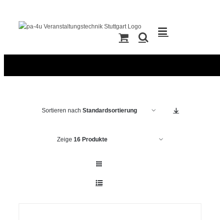
Zum
Inhalt
springen
Sortieren nach
Standardsortierung
Zeige
16 Produkte
IN
DEN