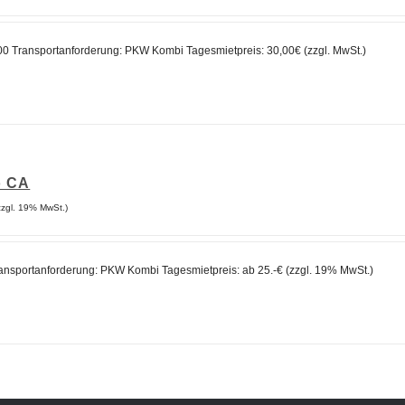
0 Transportanforderung: PKW Kombi Tagesmietpreis: 30,00€ (zzgl. MwSt.)
o CA
reisspanne:
zzgl. 19% MwSt.)
5,00€
s
5,00€
ansportanforderung: PKW Kombi Tagesmietpreis: ab 25.-€ (zzgl. 19% MwSt.)