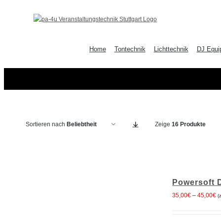
Zum
Inhalt
springen
Home
Tontechnik
Lichttechnik
DJ Equi
Sortieren nach
Beliebtheit
Zeige
16 Produkte
AUSFÜHRUNG
Powersoft 
WÄHLEN
P
35,00
€
–
45,00
€
(
DIESES
/
PRODUKT
3
DETAILS
WEIST
bi
MEHRERE