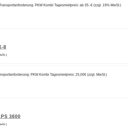
5,00€
Transportanforderung: PKW Kombi Tagesmietpreis: ab 35.-€ (zzgl. 19% MwSt.)
X-8
MwSt.)
nsportanforderung: PKW Kombi Tagesmietpreis: 25,00€ (zzgl. MwSt.)
APS 3600
MwSt.)