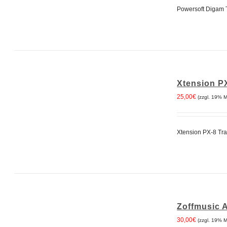
VARIANTEN
4
Powersoft Digam 
AUF.
DIE
OPTIONEN
KÖNNEN
AUF
DER
PRODUKTSEITE
GEWÄHLT
WERDEN
IN
Xtension P
DEN
WARENKORB
25,00
€
(zzgl. 19% 
/
DETAILS
Xtension PX-8 Tra
IN
Zoffmusic 
DEN
WARENKORB
30,00
€
(zzgl. 19% 