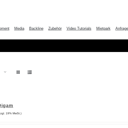
pment
Media
Backline
Zubehör
Video Tutorials
Mietpark
Anfrag
Digam
reisspanne:
zzgl. 19% MwSt.)
5,00€
s