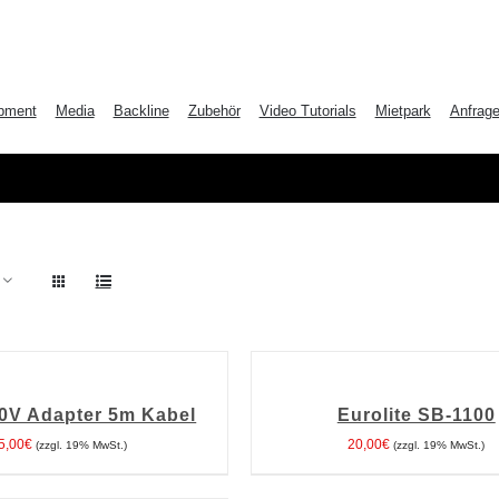
pment
Media
Backline
Zubehör
Video Tutorials
Mietpark
Anfrag
IN
DEN
WARENKORB
0V Adapter 5m Kabel
Eurolite SB-1100
/
DETAILS
5,00
€
20,00
€
(zzgl. 19% MwSt.)
(zzgl. 19% MwSt.)