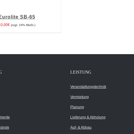
Eurolite SB-65
10,00
€
(zzgl. 19% MwSt.)
G
LEISTUNG
Veranstaltungstechnik
Vermietung
Planung
umente
Lieferung & Abholung
wände
Auf- & Abbau