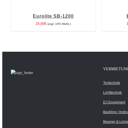
DEN
DEN
WARENKORB
WARENKORB
Eurolite SB-1200
/
/
DETAILS
DETAILS
25,00
€
(zzgl. 19% MwSt.)
VERMIETUN
Tontechnik
Lichttechnik
DJ Equipment
Backline / Instr
Beamer & Lein