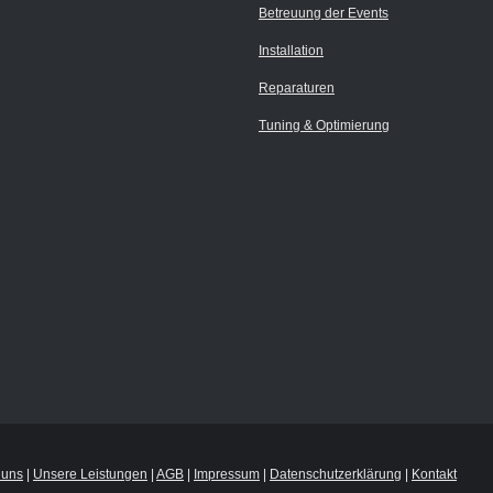
Betreuung der Events
Installation
Reparaturen
Tuning & Optimierung
 uns
|
Unsere Leistungen
|
AGB
|
Impressum
|
Datenschutzerklärung
|
Kontakt