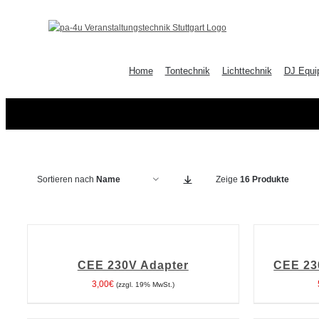
Zum
Inhalt
springen
Home
Tontechnik
Lichttechnik
DJ Equi
Sortieren nach
Name
Zeige
16 Produkte
IN
IN
DEN
DEN
WARENKORB
WARENKORB
CEE 230V Adapter
CEE 23
/
/
DETAILS
DETAILS
3,00
€
(zzgl. 19% MwSt.)
IN
IN