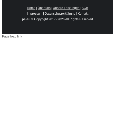
Home
|
Über uns
|
Unsere Leistungen
|
AGB
|
Impressum
|
Datenschutzerklärung
|
Kontakt
pa-4u © Copyright 2017-
2026 All Rights Reserved
Page load link