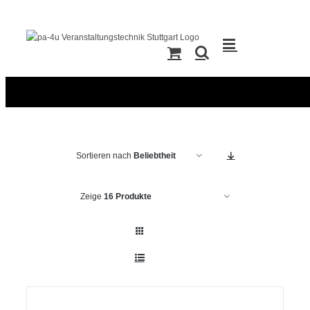
Zum
Inhalt
springen
Sortieren nach
Beliebtheit
Zeige
16 Produkte
IN
DEN