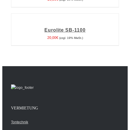
IN
DEN
WARENKORB
Eurolite SB-1100
/
DETAILS
20,00
€
(zzgl. 19% MwSt.)
VERMIETUNG
Tontechnik