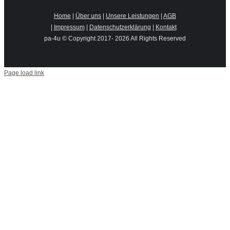
Home
|
Über uns
|
Unsere Leistungen
|
AGB
|
Impressum
|
Datenschutzerklärung
|
Kontakt
pa-4u © Copyright 2017-
2026 All Rights Reserved
Page load link