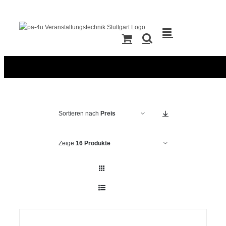
Zum
Inhalt
springen
Sortieren nach
Preis
Zeige
16 Produkte
IN
DEN