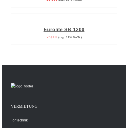
IN
DEN
WARENKORB
Eurolite SB-1200
/
DETAILS
25,00
€
(zzgl. 19% MwSt.)
VERMIETUNG
Tontechnik