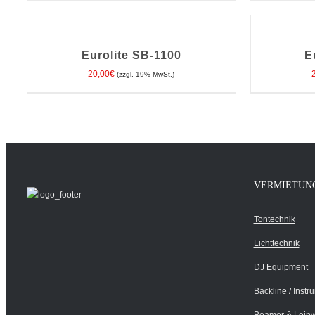
IN
IN
DEN
DEN
WARENKORB
WARENKORB
Eurolite SB-1100
E
/
/
DETAILS
DETAILS
20,00
€
(zzgl. 19% MwSt.)
VERMIETUN
Tontechnik
Lichttechnik
DJ Equipment
Backline / Instr