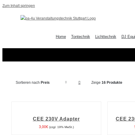
Zum Inhalt springen
Home
Tontechnik
Lichttechnik
DJ Equ
Sortieren nach
Preis
Zeige
16 Produkte
IN
IN
DEN
DEN
WARENKORB
WARENKORB
CEE 230V Adapter
CEE 23
/
/
DETAILS
DETAILS
3,00
€
(zzgl. 19% MwSt.)