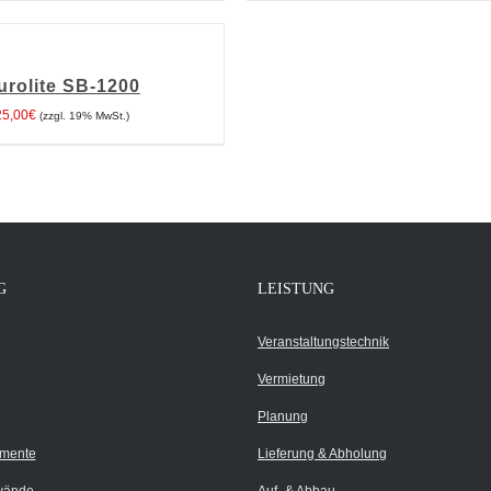
urolite SB-1200
25,00
€
(zzgl. 19% MwSt.)
G
LEISTUNG
Veranstaltungstechnik
Vermietung
Planung
umente
Lieferung & Abholung