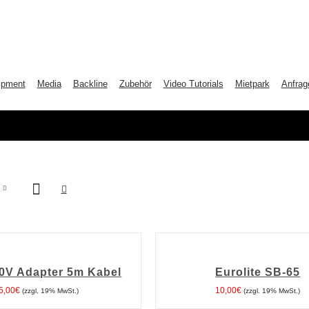
ipment
Media
Backline
Zubehör
Video Tutorials
Mietpark
Anfrag
IN
DEN
WARENKORB
0V Adapter 5m Kabel
Eurolite SB-65
/
DETAILS
5,00
€
10,00
€
(zzgl. 19% MwSt.)
(zzgl. 19% MwSt.)