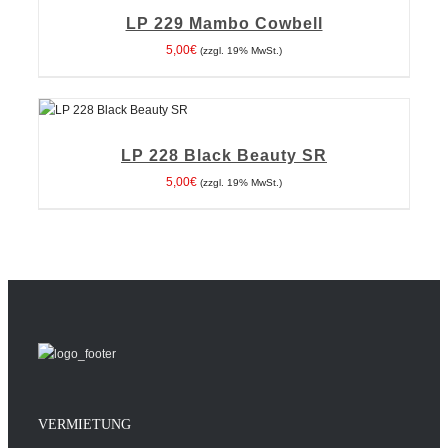
WARENKORB
/
LP 229 Mambo Cowbell
DETAILS
5,00
€
(zzgl. 19% MwSt.)
IN DEN
WARENKORB
/
LP 228 Black Beauty SR
DETAILS
5,00
€
(zzgl. 19% MwSt.)
VERMIETUNG