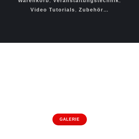
Warenkorb
,
Veranstaltungstechnik
,
Video Tutorials
,
Zubehör…
Bildergalerie
Hier geht es zu unserer Galerie
GALERIE