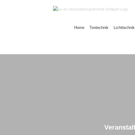
Zum
Inhalt
springen
Home
Tontechnik
Lichttechnik
Veranstal