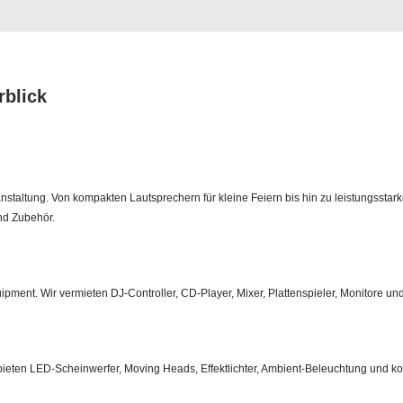
rblick
staltung. Von kompakten Lautsprechern für kleine Feiern bis hin zu leistungsstark
nd Zubehör.
pment. Wir vermieten DJ‑Controller, CD‑Player, Mixer, Plattenspieler, Monitore und 
r bieten LED‑Scheinwerfer, Moving Heads, Effektlichter, Ambient‑Beleuchtung und ko