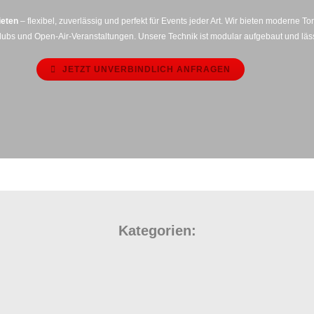
ieten
– flexibel, zuverlässig und perfekt für Events jeder Art. Wir bieten moderne 
Clubs und Open‑Air‑Veranstaltungen. Unsere Technik ist modular aufgebaut und läss
JETZT UNVERBINDLICH ANFRAGEN
Kategorien: