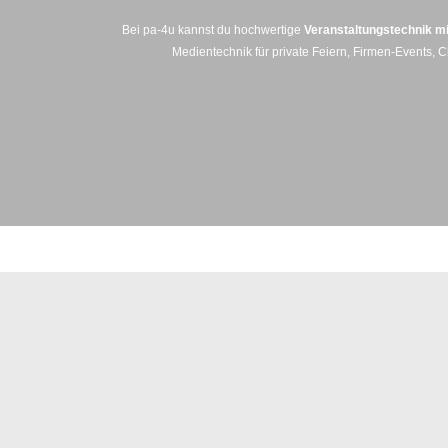
Bei pa‑4u kannst du hochwertige
Veranstaltungstechnik m
Medientechnik für private Feiern, Firmen‑Events, 