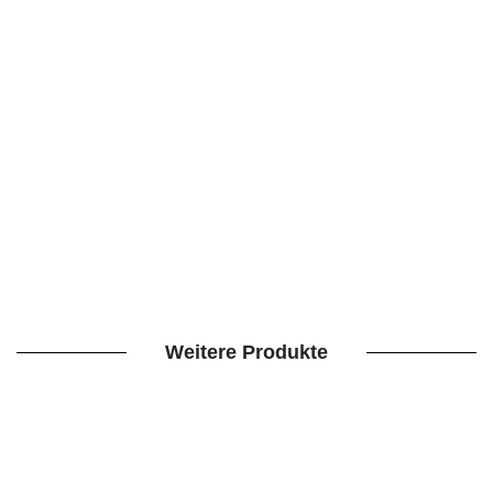
AlphaTheta CDJ-3000X
IN DEN WARENKORB
/
DETAILS
Weitere Produkte