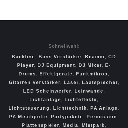
HeadRush Pedalboard
IN DEN WARENKORB
/
DETAILS
Schnellwahl:
Backline
,
Bass Verstärker
,
Beamer
,
CD
Player
,
DJ Equipment
,
DJ Mixer
,
E-
Drums
,
Effektgeräte
,
Funkmikros
,
Gitarren Verstärker
,
Laser
,
Lautsprecher
,
LED Scheinwerfer
,
Leinwände
,
Lichtanlage
,
Lichteffekte
,
Lichtsteuerung
,
Lichttechnik
,
PA Anlage
,
PA Mischpulte
,
Partypakete
,
Percussion
,
Plattenspieler
,
Media
,
Mietpark
,