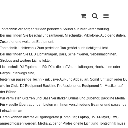
Zum
Inhalt
springen
Tontechnik
Wir sorgen für den perfekten Sound auf Ihrer Veranstaltung.
Bei uns finden Sie Beschallungsanlagen, Mischpulte, Mikrofone, Audioendstufen,
Zuspieler und weiteres Equipment.
Tontechnik
Lichttechnik
Zum perfekten Ton gehört auch richtiges Licht.
Bei uns finden Sie LED Lichtanlagen, Bars, Scheinwerfer, Nebelmaschinen,
Strobos und weitere Lichteffekte.
Lichttechnik
DJ Equipment
Für DJ’s die auf Veranstaltungen, Hochzeiten oder
Partys unterwegs sind,
bieten wir passende Technik inklusive Auf- und Abbau an. Somit fühlt sich jeder DJ
wie im Club.
DJ Equipment
Backline
Professionelles Equipment für Musiker auf
der Bühne.
Wir vermieten Gitarren und Bass Verstärker, Drums und Zubehör.
Backline
Media
Für visuelle Übertragungen bieten wir Ihnen verschiedene Beamer und passende
Leinwände an.
Daran können diverse Ausgabegeräte (Computer, Laptop, DVD-Player, usw.)
angeschlossen werden.
Media
Zubehör
Profesionelle Licht und Tontechnik muss