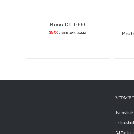
Boss GT-1000
35,00
€
(zzgl. 19% MwSt.)
Prof
IN DEN WARENKORB
/
DETAILS
IN D
VERMIE
Tontechnik
Lichttechni
DJ Equipm