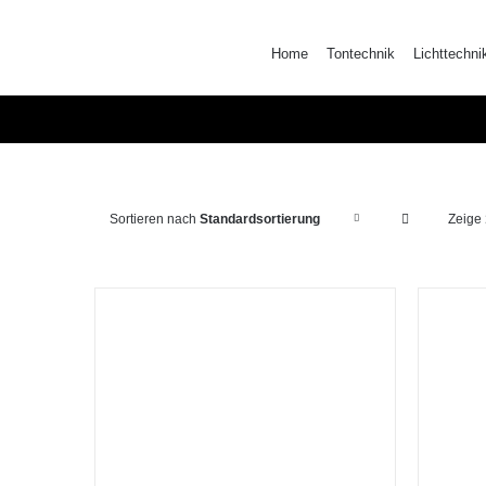
Zum
Inhalt
Home
Tontechnik
Lichttechni
springen
Sortieren nach
Standardsortierung
Zeige