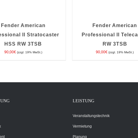
Fender American
Fender American
essional II Stratocaster
Professional II Teleca
HSS RW 3TSB
RW 3TSB
EN WARENKORB
/
DETAILS
IN DEN WARENKORB
/
DE
90,00
€
90,00
€
(zzgl. 19% MwSt.)
(zzgl. 19% MwSt.)
TUNG
LEISTUNG
Veranstaltungstechnik
k
Vermietung
ent
Planung