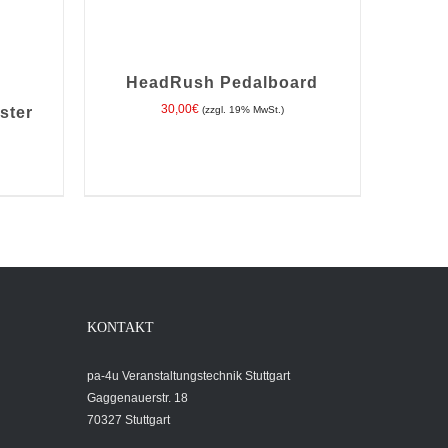
HeadRush Pedalboard
30,00
€
ster
(zzgl. 19% MwSt.)
TAILS
IN DEN WARENKORB
/
DETAILS
KONTAKT
pa-4u Veranstaltungstechnik Stuttgart
Gaggenauerstr. 18
70327 Stuttgart