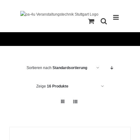
Zum
Inhalt
springen
Sortieren nach
Standardsortierung
Zeige
16 Produkte
IN
DEN
WARENKORB