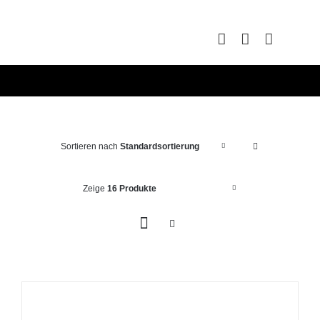
Zum
Inhalt
springen
Sortieren nach
Standardsortierung
Zeige
16 Produkte