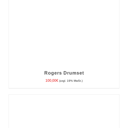
Rogers Drumset
100,00
€
(zzgl. 19% MwSt.)
IN DEN WARENKORB
/
DETAILS