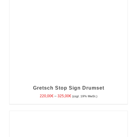
Gretsch Stop Sign Drumset
Preisspanne:
220,00
€
–
325,00
€
(zzgl. 19% MwSt.)
220,00€
bis
325,00€
DIESES
AUSFÜHRUNG WÄHLEN
/
DETAILS
PRODUKT
WEIST