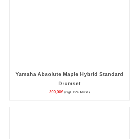
Yamaha Absolute Maple Hybrid Standard
Drumset
300,00
€
(zzgl. 19% MwSt.)
IN DEN WARENKORB
/
DETAILS