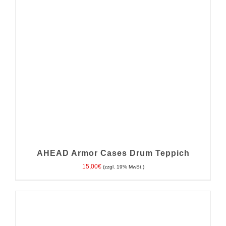
AHEAD Armor Cases Drum Teppich
15,00
€
(zzgl. 19% MwSt.)
IN DEN WARENKORB
/
DETAILS