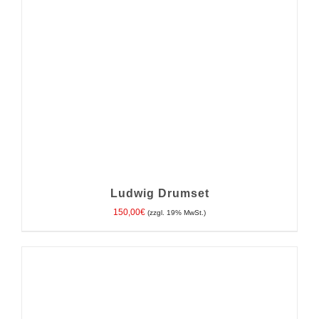
MEHRERE
VARIANTEN
AUF.
DIE
OPTIONEN
KÖNNEN
AUF
DER
PRODUKTSEITE
GEWÄHLT
WERDEN
Ludwig Drumset
150,00
€
(zzgl. 19% MwSt.)
IN DEN WARENKORB
/
DETAILS