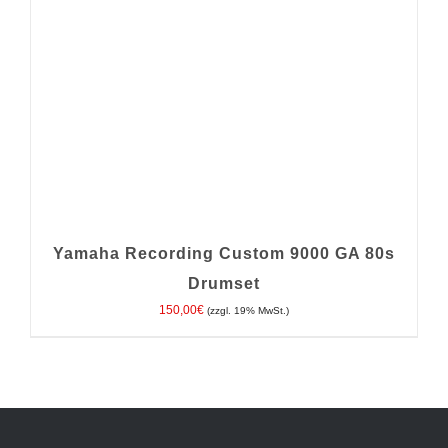
Yamaha Recording Custom 9000 GA 80s
Drumset
150,00
€
(zzgl. 19% MwSt.)
IN DEN WARENKORB
/
DETAILS