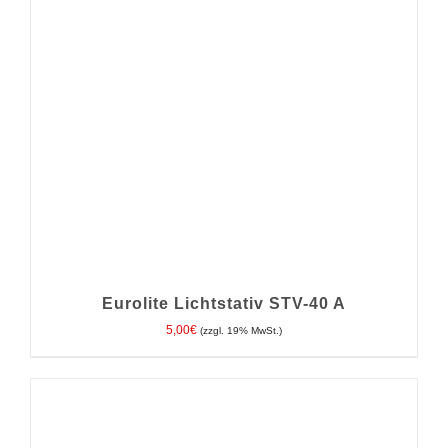
Eurolite Lichtstativ STV-40 A
5,00
€
(zzgl. 19% MwSt.)
IN DEN WARENKORB
/
DETAILS