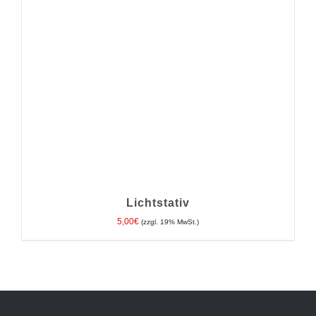
Lichtstativ
5,00
€
(zzgl. 19% MwSt.)
IN DEN WARENKORB
/
DETAILS