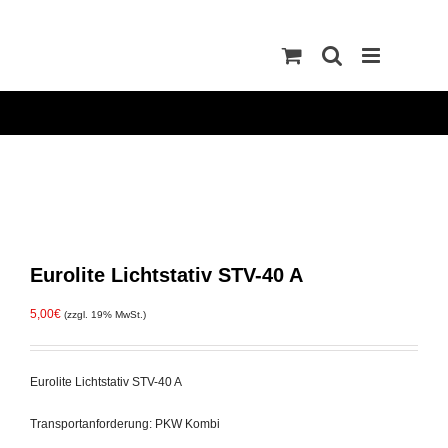
Zum
Inhalt
springen
Eurolite Lichtstativ STV-40 A
5,00
€
(zzgl. 19% MwSt.)
Eurolite Lichtstativ STV-40 A
Transportanforderung: PKW Kombi