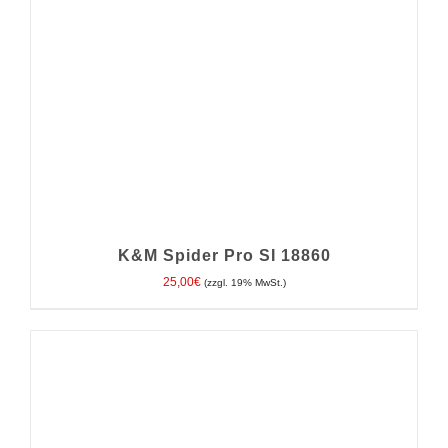
K&M Spider Pro SI 18860
25,00
€
(zzgl. 19% MwSt.)
IN DEN WARENKORB
/
DETAILS