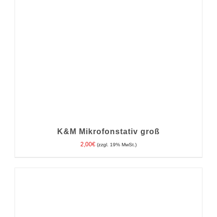
K&M Mikrofonstativ groß
2,00
€
(zzgl. 19% MwSt.)
IN DEN WARENKORB
/
DETAILS