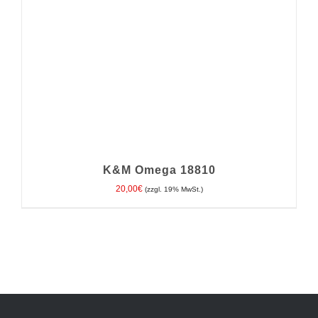
K&M Omega 18810
20,00
€
(zzgl. 19% MwSt.)
IN DEN WARENKORB
/
DETAILS