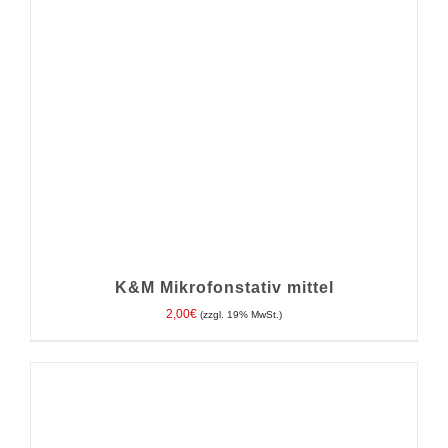
K&M Mikrofonstativ mittel
2,00
€
(zzgl. 19% MwSt.)
IN DEN WARENKORB
/
DETAILS