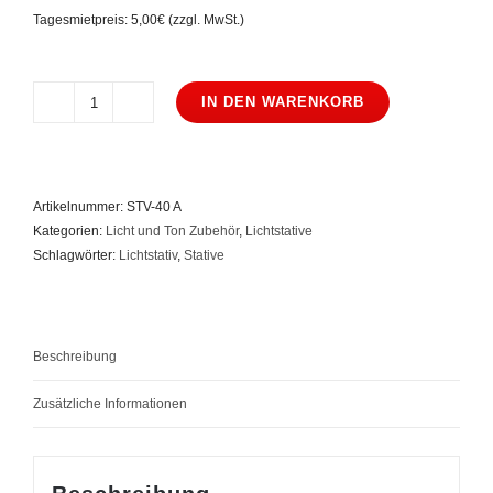
Tagesmietpreis: 5,00€ (zzgl. MwSt.)
IN DEN WARENKORB
Eurolite
Lichtstativ
STV-
40
Artikelnummer:
STV-40 A
A
Kategorien:
Licht und Ton Zubehör
,
Lichtstative
Menge
Schlagwörter:
Lichtstativ
,
Stative
Beschreibung
Zusätzliche Informationen