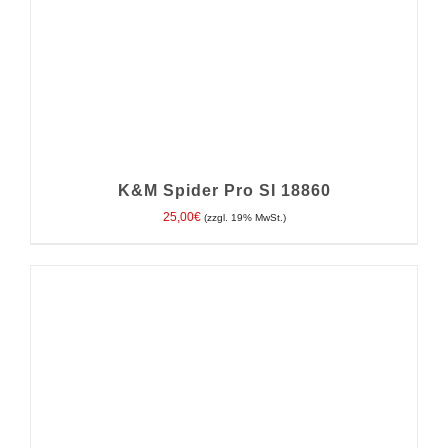
K&M Spider Pro SI 18860
25,00
€
(zzgl. 19% MwSt.)
IN DEN WARENKORB
/
DETAILS