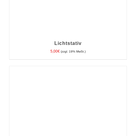
Lichtstativ
5,00
€
(zzgl. 19% MwSt.)
IN DEN WARENKORB
/
DETAILS