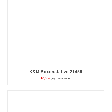
K&M Boxenstative 21459
10,00
€
(zzgl. 19% MwSt.)
IN DEN WARENKORB
/
DETAILS