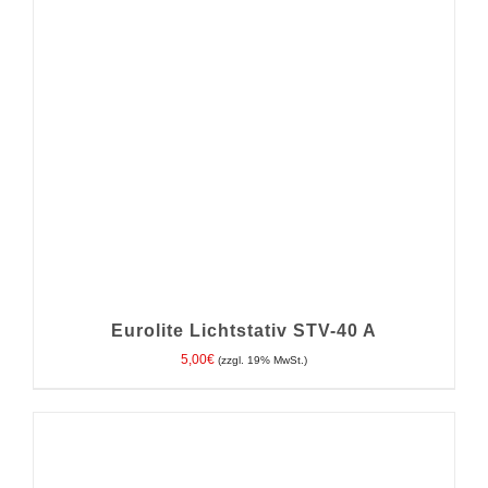
Eurolite Lichtstativ STV-40 A
5,00
€
(zzgl. 19% MwSt.)
IN DEN WARENKORB
/
DETAILS