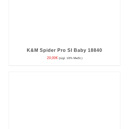
K&M Spider Pro SI Baby 18840
20,00
€
(zzgl. 19% MwSt.)
IN DEN WARENKORB
/
DETAILS