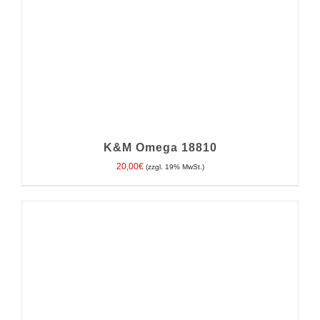
K&M Omega 18810
20,00
€
(zzgl. 19% MwSt.)
IN DEN WARENKORB
/
DETAILS