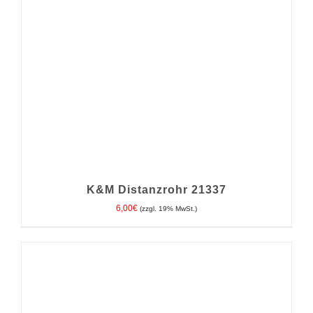
K&M Distanzrohr 21337
6,00
€
(zzgl. 19% MwSt.)
IN DEN WARENKORB
/
DETAILS