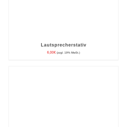
Lautsprecherstativ
6,00
€
(zzgl. 19% MwSt.)
IN DEN WARENKORB
/
DETAILS