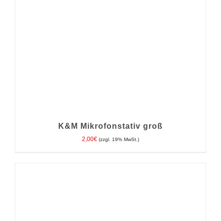
K&M Mikrofonstativ groß
2,00
€
(zzgl. 19% MwSt.)
IN DEN WARENKORB
/
DETAILS