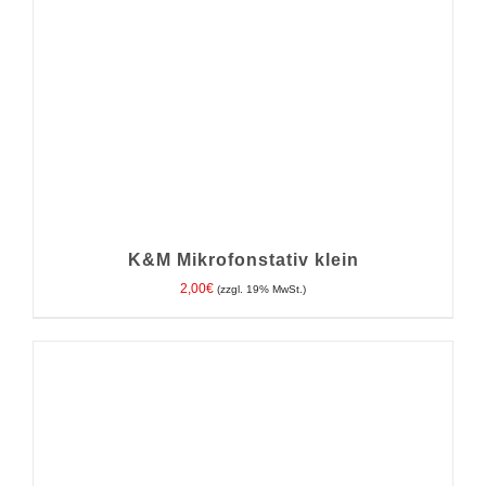
K&M Mikrofonstativ klein
2,00
€
(zzgl. 19% MwSt.)
IN DEN WARENKORB
/
DETAILS