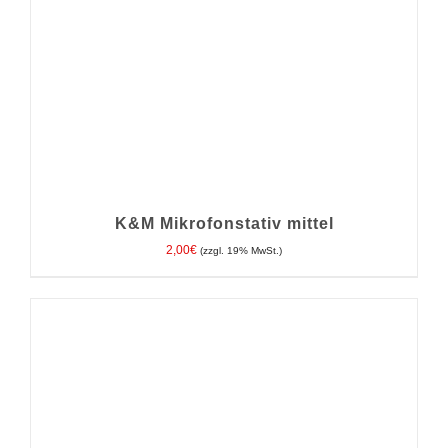
K&M Mikrofonstativ mittel
2,00
€
(zzgl. 19% MwSt.)
IN DEN WARENKORB
/
DETAILS