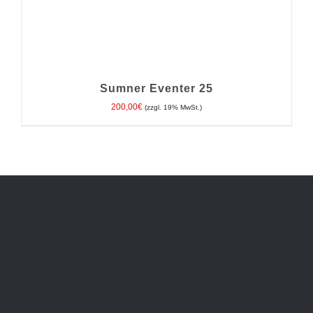
Sumner Eventer 25
200,00
€
(zzgl. 19% MwSt.)
IN DEN WARENKORB
/
DETAILS