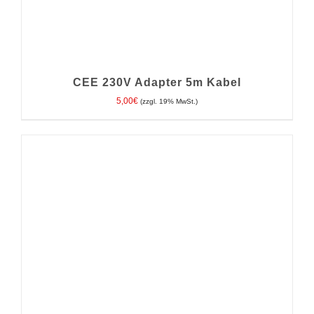
CEE 230V Adapter 5m Kabel
5,00
€
(zzgl. 19% MwSt.)
IN DEN WARENKORB
/
DETAILS