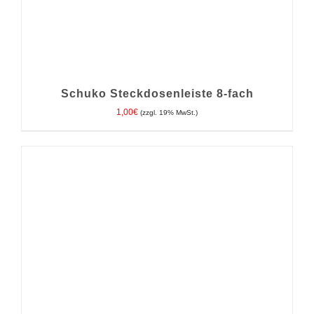
Schuko Steckdosenleiste 8-fach
1,00
€
(zzgl. 19% MwSt.)
IN DEN WARENKORB
/
DETAILS