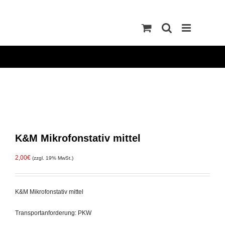
Zum
Inhalt
springen
K&M Mikrofonstativ mittel
2,00
€
(zzgl. 19% MwSt.)
K&M Mikrofonstativ mittel
Transportanforderung: PKW