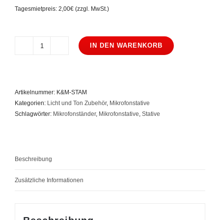
Tagesmietpreis: 2,00€ (zzgl. MwSt.)
IN DEN WARENKORB
K&M
Mikrofonstativ
mittel
Menge
Artikelnummer:
K&M-STAM
Kategorien:
Licht und Ton Zubehör
,
Mikrofonstative
Schlagwörter:
Mikrofonständer
,
Mikrofonstative
,
Stative
Beschreibung
Zusätzliche Informationen