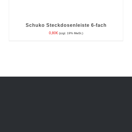
Schuko Steckdosenleiste 6-fach
0,80
€
(zzgl. 19% MwSt.)
IN DEN WARENKORB
/
DETAILS