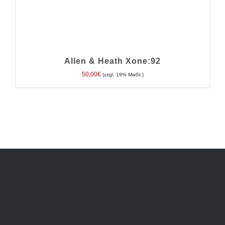
Allen & Heath Xone:92
50,00
€
(zzgl. 19% MwSt.)
IN DEN WARENKORB
/
DETAILS