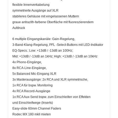
flexible Innenverkabelung
symmetrierte Ausgänge auf XLR
stabileres Gehäuse mit eingelassenen Muttern
graue antrazith-farbene Oberfläche mit fluoreszierendem
Aufdruck
6 multiple Eingangskanäle: Gain-Regelung,
3-Band-Klang-Regelung, PFL -Select-Buttons mit LED-Indikator
EQ-Specs.: Low: +13dB / -13dB an 100Hz;
Mid: +13dB / -13dB an 1kHz; High: +13dB / -13dB an 10kHz
4x Phono-Eingänge,
8x RCA-Line-Eingänge,
5x Balanced Mic-Eingang XLR
3x Masterausgänge: 2x RCA und XLR symmetrische,
1x RCA für bspw. Monitoring
4x RCA Record-Ausgänge
1x RCA Aux-Send bspw. zum Einschleifen von Effekten
und Einschleifwege (Inserts)
Easy-slide 60mm Channel Faders
Rodec MX 180 mkll mieten