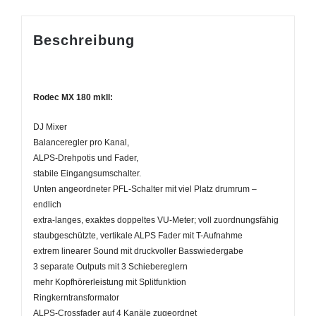
Beschreibung
Rodec MX 180 mkll:
DJ Mixer
Balanceregler pro Kanal,
ALPS-Drehpotis und Fader,
stabile Eingangsumschalter.
Unten angeordneter PFL-Schalter mit viel Platz drumrum –
endlich
extra-langes, exaktes doppeltes VU-Meter; voll zuordnungsfähig
staubgeschützte, vertikale ALPS Fader mit T-Aufnahme
extrem linearer Sound mit druckvoller Basswiedergabe
3 separate Outputs mit 3 Schiebereglern
mehr Kopfhörerleistung mit Splitfunktion
Ringkerntransformator
ALPS-Crossfader auf 4 Kanäle zugeordnet