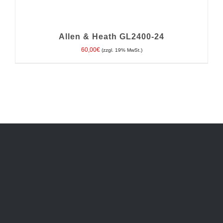
Allen & Heath GL2400-24
60,00
€
(zzgl. 19% MwSt.)
IN DEN WARENKORB
/
DETAILS