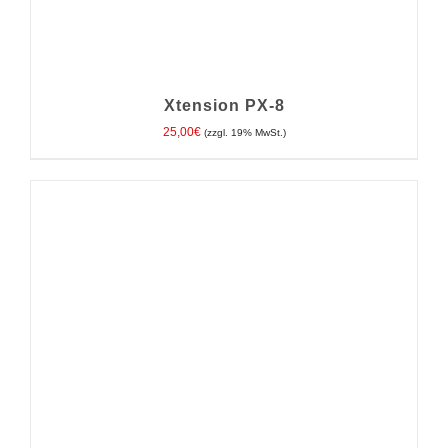
Xtension PX-8
25,00
€
(zzgl. 19% MwSt.)
IN DEN WARENKORB
/
DETAILS