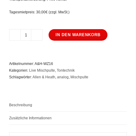
Tagesmietpreis: 30,00€ (zzgl. MwSt.)
IN DEN WARENKORB
Allen
&
Heath
Wizard
Artikelnummer:
A&H-WZ16
16:2
Kategorien:
Live Mischpulte
,
Tontechnik
Menge
Schlagwörter:
Allen & Heath
,
analog
,
Mischpulte
Beschreibung
Zusätzliche Informationen