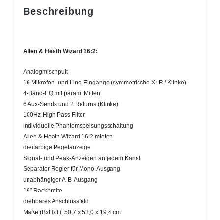
Beschreibung
Allen & Heath Wizard 16:2:
Analogmischpult
16 Mikrofon- und Line-Eingänge (symmetrische XLR / Klinke)
4-Band-EQ mit param. Mitten
6 Aux-Sends und 2 Returns (Klinke)
100Hz-High Pass Filter
individuelle Phantomspeisungsschaltung
Allen & Heath Wizard 16:2 mieten
dreifarbige Pegelanzeige
Signal- und Peak-Anzeigen an jedem Kanal
Separater Regler für Mono-Ausgang
unabhängiger A-B-Ausgang
19″ Rackbreite
drehbares Anschlussfeld
Maße (BxHxT): 50,7 x 53,0 x 19,4 cm