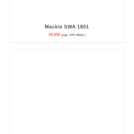
Mackie SWA 1801
55,00
€
(zzgl. 19% MwSt.)
IN DEN WARENKORB
/
DETAILS