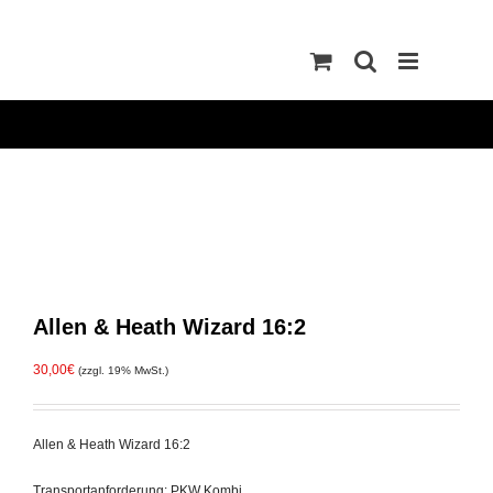
Zum
Inhalt
springen
Allen & Heath Wizard 16:2
30,00
€
(zzgl. 19% MwSt.)
Allen & Heath Wizard 16:2
Transportanforderung: PKW Kombi