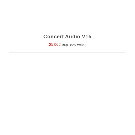
Concert Audio V15
25,00
€
(zzgl. 19% MwSt.)
IN DEN WARENKORB
/
DETAILS