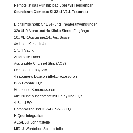
Remote ist das Pult mit Ipad über WiFi bedienbar.
Soundcraft Compact SI 32+4 V3.1 Features:
Digitalmischpult für Live- und Theateranwendungen
32x XLR Mono und 4x Klinke Stereo Eingänge
16x XLR Ausgänge,14x Aux Busse
4x Insert Klinke in/out
17x 4 Matrix
Automatic Fader
Assignable Channel Strip (ACS)
One Touch Easy Mix
4 integrierte Lexicon Effektprozessoren
BSS Graphic EQs
Gates und Kompressoren
alle Busse ausgestattet mit Delay und EQs
4-Band EQ
Compressor und BSS-FCS-960 EQ
HiQnet Integration
AES/EBU Schnittstelle
MIDI & Wordclock Schnittstelle