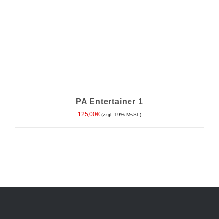
PA Entertainer 1
125,00
€
(zzgl. 19% MwSt.)
IN DEN WARENKORB
/
DETAILS