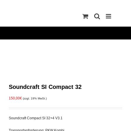
Zum
Inhalt
springen
Soundcraft SI Compact 32
150,00
€
(zzgl. 19% MwSt.)
Soundcraft Compact SI 32+4 V3.1
Transportanforderung: PKW Kombi