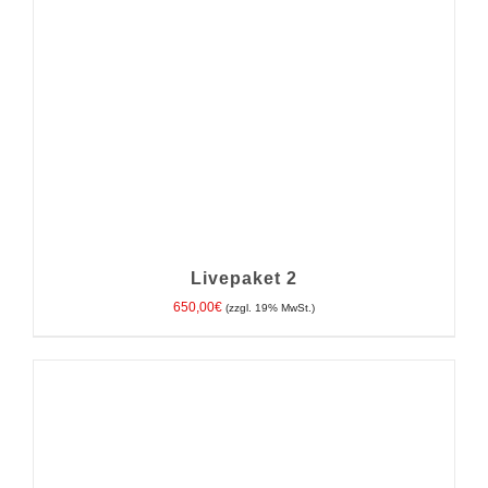
Livepaket 2
650,00
€
(zzgl. 19% MwSt.)
IN DEN WARENKORB
/
DETAILS