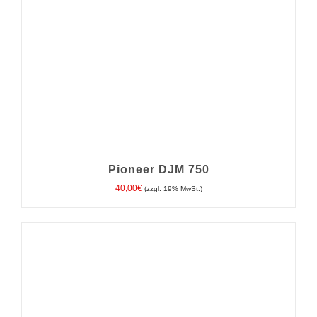
Pioneer DJM 750
40,00
€
(zzgl. 19% MwSt.)
IN DEN WARENKORB
/
DETAILS