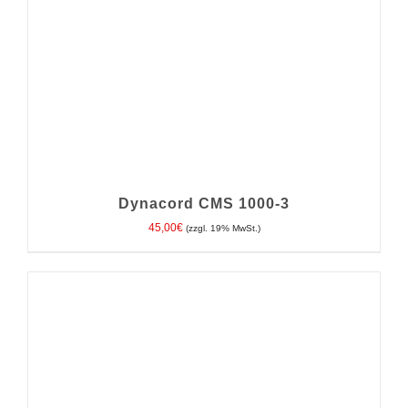
Dynacord CMS 1000-3
45,00
€
(zzgl. 19% MwSt.)
IN DEN WARENKORB
/
DETAILS