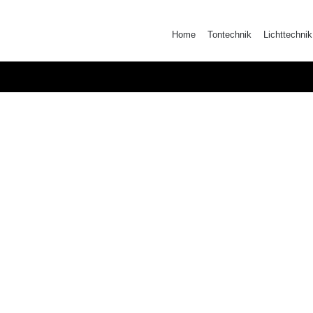
Zum
Inhalt
Home
Tontechnik
Lichttechnik
springen