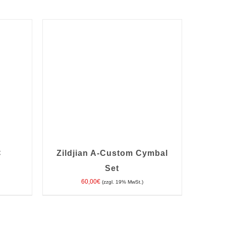
C
Zildjian A-Custom Cymbal
Set
60,00
€
(zzgl. 19% MwSt.)
TAILS
IN DEN WARENKORB
/
DETAILS