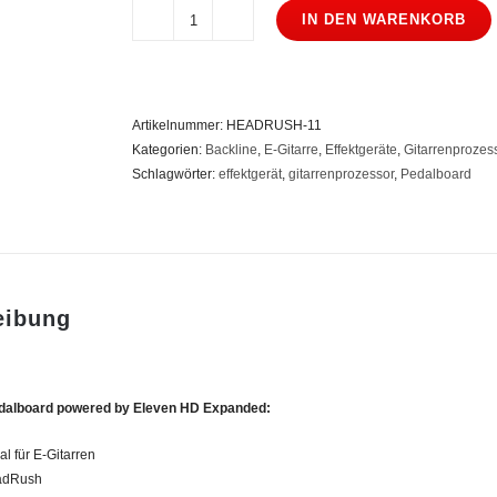
IN DEN WARENKORB
HeadRush
Pedalboard
Menge
Artikelnummer:
HEADRUSH-11
Kategorien:
Backline
,
E-Gitarre
,
Effektgeräte
,
Gitarrenprozes
Schlagwörter:
effektgerät
,
gitarrenprozessor
,
Pedalboard
eibung
alboard powered by Eleven HD Expanded:
al für E-Gitarren
eadRush