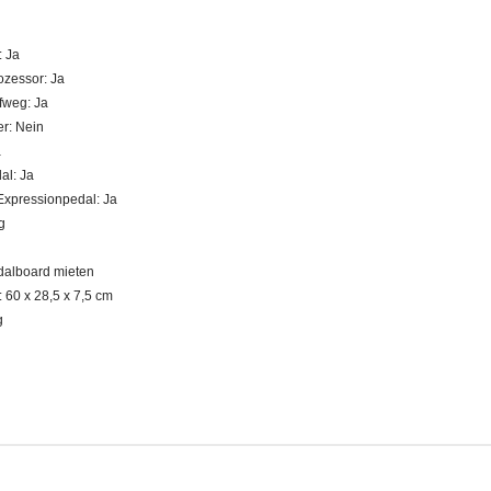
d
 Ja
rozessor: Ja
ifweg: Ja
r: Nein
a
al: Ja
Expressionpedal: Ja
g
alboard mieten
60 x 28,5 x 7,5 cm
g