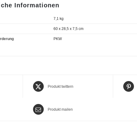
iche Informationen
7,1 kg
60 x 28,5 x 7,5 cm
orderung
PKW
Produkt twittern
Produkt mailen