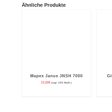
Ähnliche Produkte
Mapex Janus JNSH 7000
Gi
15,00
€
(zzgl. 19% MwSt.)
IN DEN WARENKORB
/
DETAILS
IN D