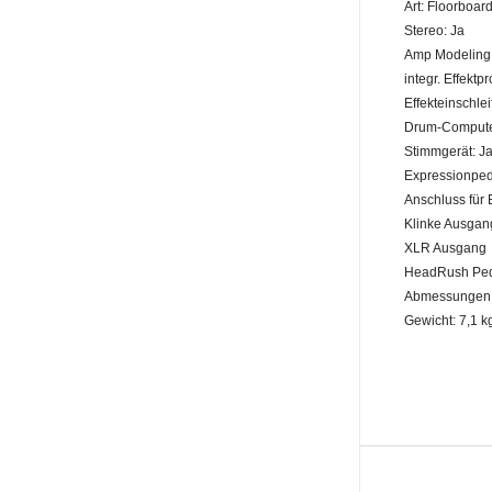
Art: Floorboar
Stereo: Ja
Amp Modeling:
integr. Effektp
Effekteinschle
Drum-Compute
Stimmgerät: J
Expressionped
Anschluss für 
Klinke Ausgan
XLR Ausgang
HeadRush Ped
Abmessungen: 
Gewicht: 7,1 k