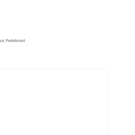
sor
,
Pedalboard