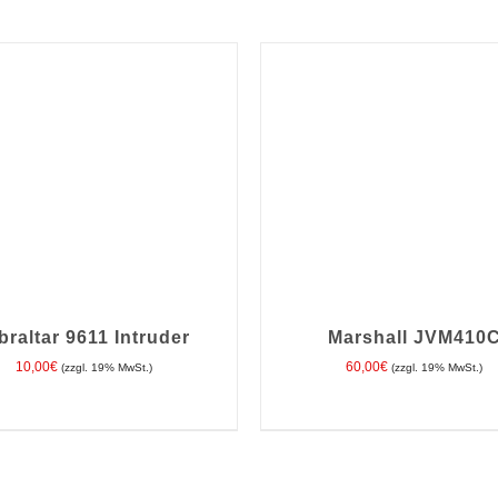
braltar 9611 Intruder
Marshall JVM410
10,00
€
60,00
€
(zzgl. 19% MwSt.)
(zzgl. 19% MwSt.)
EN WARENKORB
/
DETAILS
IN DEN WARENKORB
/
DE