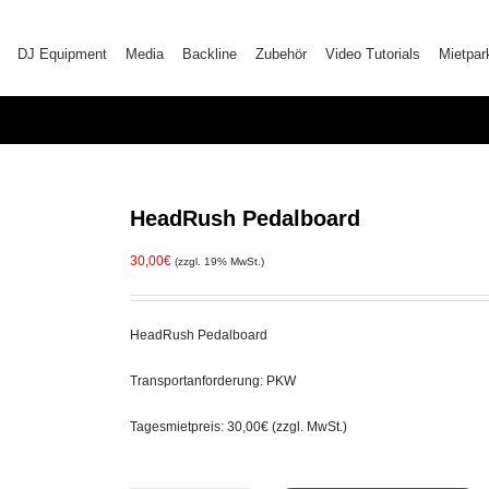
DJ Equipment
Media
Backline
Zubehör
Video Tutorials
Mietpar
HeadRush Pedalboard
30,00
€
(zzgl. 19% MwSt.)
HeadRush Pedalboard
Transportanforderung: PKW
Tagesmietpreis: 30,00€ (zzgl. MwSt.)