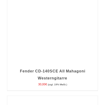
Fender CD-140SCE All Mahagoni
Westerngitarre
30,00
€
(zzgl. 19% MwSt.)
IN DEN WARENKORB
/
DETAILS