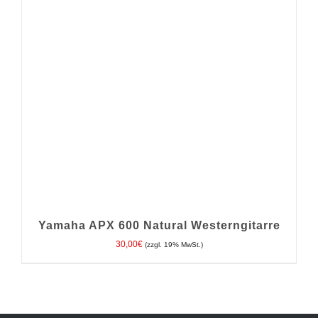
Yamaha APX 600 Natural Westerngitarre
30,00
€
(zzgl. 19% MwSt.)
IN DEN WARENKORB
/
DETAILS