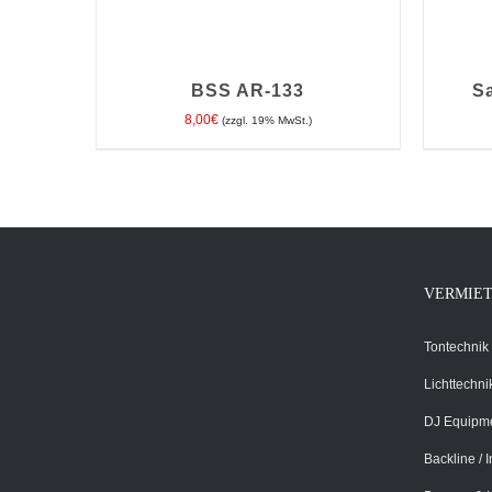
BSS AR-133
S
8,00
€
(zzgl. 19% MwSt.)
IN DEN WARENKORB
/
DETAILS
IN D
VERMIE
Tontechnik
Lichttechni
DJ Equipm
Backline / 