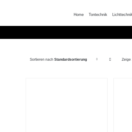
Zum
Inhalt
Home
Tontechnik
Lichttechni
springen
Sortieren nach
Standardsortierung
Zeige