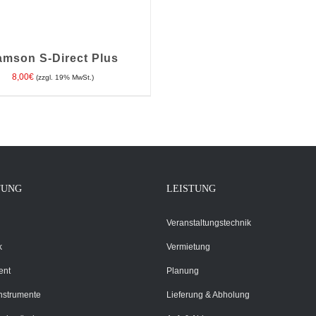
amson S-Direct Plus
8,00
€
(zzgl. 19% MwSt.)
EN WARENKORB
/
DETAILS
TUNG
LEISTUNG
Veranstaltungstechnik
k
Vermietung
ent
Planung
Instrumente
Lieferung & Abholung