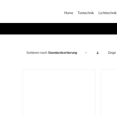
Zum
Inhalt
Home
Tontechnik
Lichttechnik
springen
Sortieren nach
Standardsortierung
Zeige