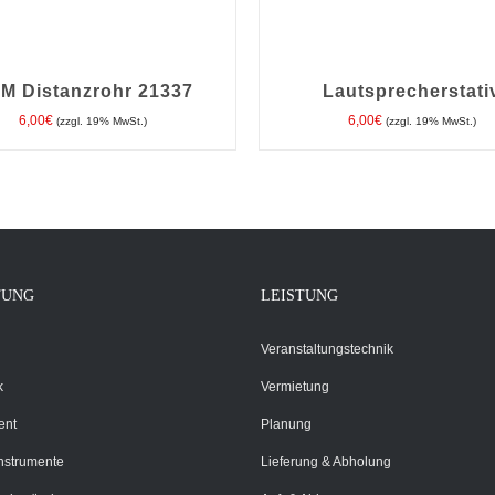
M Distanzrohr 21337
Lautsprecherstati
6,00
€
6,00
€
(zzgl. 19% MwSt.)
(zzgl. 19% MwSt.)
EN WARENKORB
/
DETAILS
IN DEN WARENKORB
/
DE
TUNG
LEISTUNG
Veranstaltungstechnik
k
Vermietung
ent
Planung
Instrumente
Lieferung & Abholung