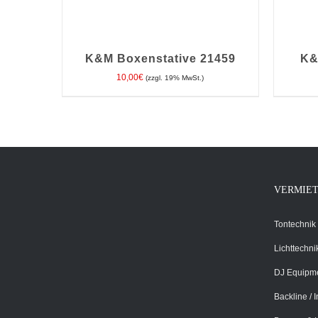
K&M Boxenstative 21459
K&
10,00
€
(zzgl. 19% MwSt.)
IN DEN WARENKORB
/
DETAILS
IN D
VERMIE
Tontechnik
Lichttechni
DJ Equipm
Backline / 