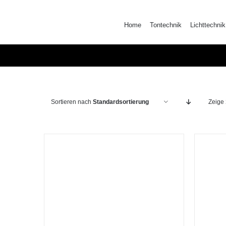
Zum
Inhalt
Home
Tontechnik
Lichttechnik
springen
Sortieren nach
Standardsortierung
Zeige