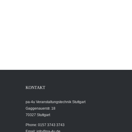
KONTAKT
pa-4u Veranstaltungstechnik Stuttgart
Gaggenauerstr. 18
70327 Stuttgart
Phone: 0157 3743 3743
Email:
info@pa-4u.de