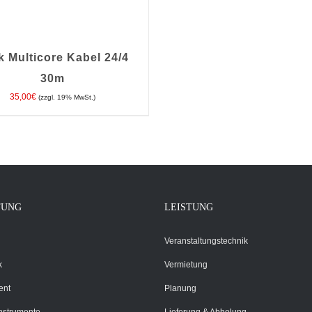
k Multicore Kabel 24/4
30m
35,00
€
(zzgl. 19% MwSt.)
EN WARENKORB
/
DETAILS
TUNG
LEISTUNG
Veranstaltungstechnik
k
Vermietung
ent
Planung