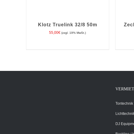
Klotz Truelink 32/8 50m
Zec
55,00
€
(zzgl. 19% MwSt.)
IN DEN WARENKORB
/
DETAILS
IN D
VERMIE
Tontechnik
Lichttechni
DJ Equipm