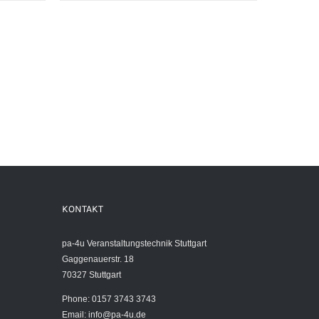
OPTIONEN
KÖNNEN
bis
AUF
100,00€
DER
PRODUKTSEITE
GEWÄHLT
WERDEN
KONTAKT
pa-4u Veranstaltungstechnik Stuttgart
Gaggenauerstr. 18
70327 Stuttgart
Phone: 0157 3743 3743
Email:
info@pa-4u.de