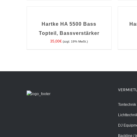
IN
IN
DEN
DEN
WARENKORB
WARENK
/
/
Hartke HA 5500 Bass
Ha
DETAILS
DETAILS
Topteil, Bassverstärker
35,00
€
(zzgl. 19% MwSt.)
VERMIET
Tontechnik
Lichttechni
DJ Equipm
Backline / 