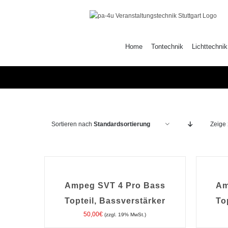
Zum
Inhalt
springen
Home
Tontechnik
Lichttechnik
Sortieren nach
Standardsortierung
Zeige
IN
IN
DEN
DEN
WARENKORB
WARENK
/
/
Ampeg SVT 4 Pro Bass
Am
DETAILS
DETAILS
Topteil, Bassverstärker
To
50,00
€
(zzgl. 19% MwSt.)