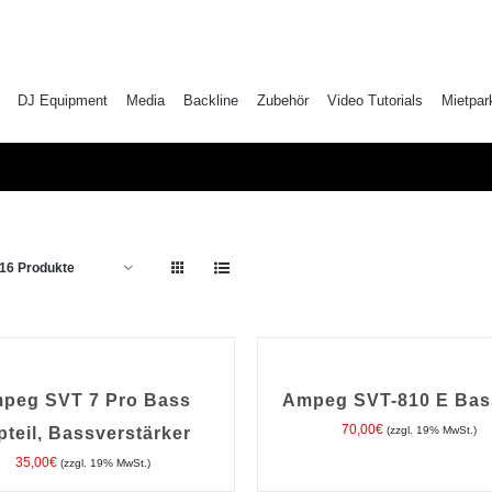
DJ Equipment
Media
Backline
Zubehör
Video Tutorials
Mietpar
16 Produkte
IN
DEN
ORB
WARENKORB
/
peg SVT 7 Pro Bass
Ampeg SVT-810 E Ba
DETAILS
70,00
€
pteil, Bassverstärker
(zzgl. 19% MwSt.)
35,00
€
(zzgl. 19% MwSt.)