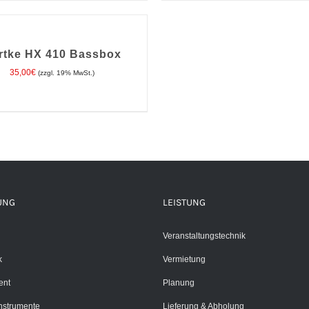
ORB
rtke HX 410 Bassbox
35,00
€
(zzgl. 19% MwSt.)
UNG
LEISTUNG
Veranstaltungstechnik
k
Vermietung
ent
Planung
Instrumente
Lieferung & Abholung