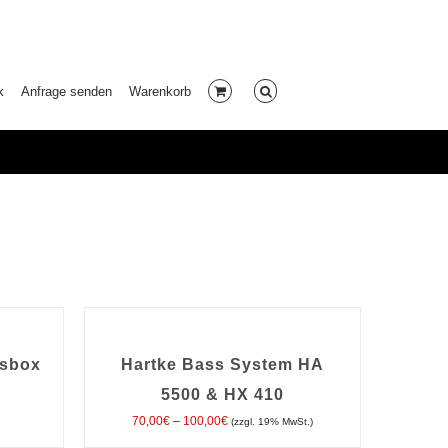
k
Anfrage senden
Warenkorb
AUSFÜHRUNG
WÄHLEN
DIESES
/
ssbox
Hartke Bass System HA
PRODUKT
DETAILS
WEIST
MEHRERE
5500 & HX 410
VARIANTEN
AUF.
Preisspanne:
70,00
€
–
100,00
€
(zzgl. 19% MwSt.)
DIE
70,00€