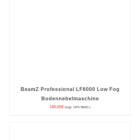
BeamZ Professional LF6000 Low Fog
Bodennebelmaschine
180,00
€
(zzgl. 19% MwSt.)
IN DEN WARENKORB
/
DETAILS