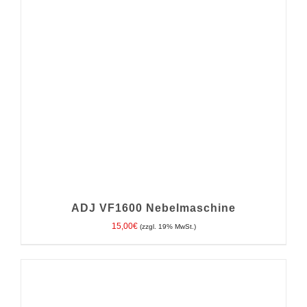
ADJ VF1600 Nebelmaschine
15,00
€
(zzgl. 19% MwSt.)
IN DEN WARENKORB
/
DETAILS