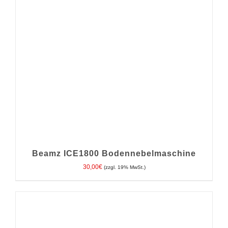
Beamz ICE1800 Bodennebelmaschine
30,00
€
(zzgl. 19% MwSt.)
IN DEN WARENKORB
/
DETAILS