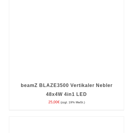
beamZ BLAZE3500 Vertikaler Nebler
48x4W 4in1 LED
25,00
€
(zzgl. 19% MwSt.)
IN DEN WARENKORB
/
DETAILS