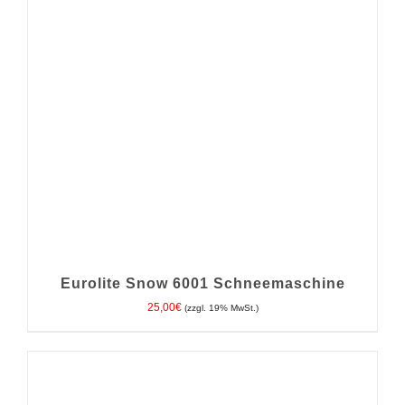
Eurolite Snow 6001 Schneemaschine
25,00
€
(zzgl. 19% MwSt.)
IN DEN WARENKORB
/
DETAILS