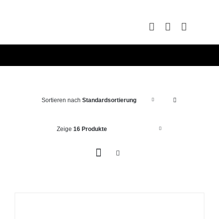
Zum
Inhalt
springen
Sortieren nach
Standardsortierung
Zeige
16 Produkte