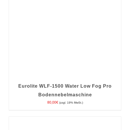
Eurolite WLF-1500 Water Low Fog Pro
Bodennebelmaschine
80,00
€
(zzgl. 19% MwSt.)
IN DEN WARENKORB
/
DETAILS