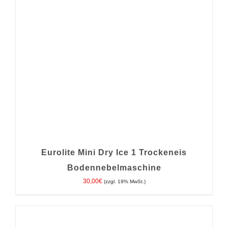
Eurolite Mini Dry Ice 1 Trockeneis
Bodennebelmaschine
30,00
€
(zzgl. 19% MwSt.)
IN DEN WARENKORB
/
DETAILS