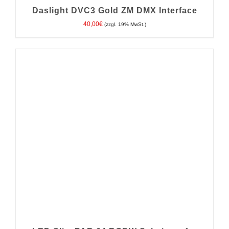
Daslight DVC3 Gold ZM DMX Interface
40,00
€
(zzgl. 19% MwSt.)
IN DEN WARENKORB
/
DETAILS