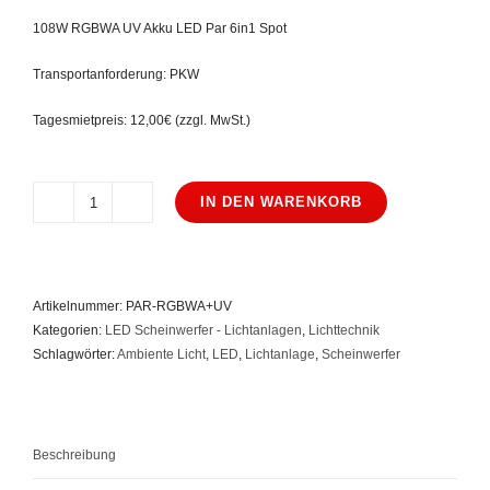
108W RGBWA UV Akku LED Par 6in1 Spot
Transportanforderung: PKW
Tagesmietpreis: 12,00€ (zzgl. MwSt.)
IN DEN WARENKORB
108W
RGBWA
UV
Akku
Artikelnummer:
PAR-RGBWA+UV
LED
Kategorien:
LED Scheinwerfer - Lichtanlagen
,
Lichttechnik
Par
Schlagwörter:
Ambiente Licht
,
LED
,
Lichtanlage
,
Scheinwerfer
6in1
Spot
Menge
Beschreibung