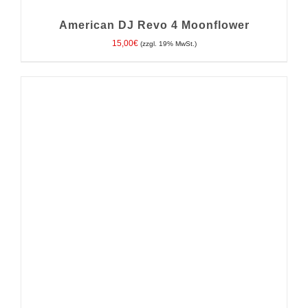
American DJ Revo 4 Moonflower
15,00
€
(zzgl. 19% MwSt.)
IN DEN WARENKORB
/
DETAILS