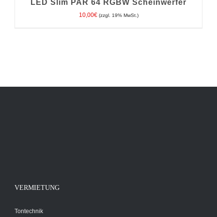
LED Slim PAR 64 RGBW Scheinwerfer
10,00
€
(zzgl. 19% MwSt.)
IN DEN WARENKORB
/
DETAILS
VERMIETUNG
Tontechnik