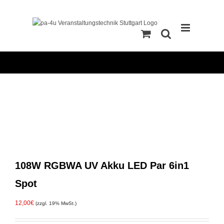
Zum
Inhalt
springen
108W RGBWA UV Akku LED Par 6in1
Spot
12,00
€
(zzgl. 19% MwSt.)