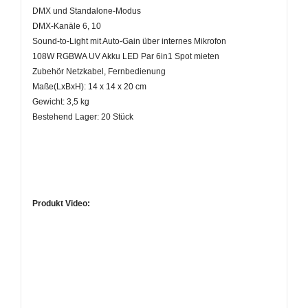
DMX und Standalone-Modus
DMX-Kanäle 6, 10
Sound-to-Light mit Auto-Gain über internes Mikrofon
108W RGBWA UV Akku LED Par 6in1 Spot mieten
Zubehör Netzkabel, Fernbedienung
Maße(LxBxH): ‎14 x 14 x 20 cm
Gewicht: 3,5 kg
Bestehend Lager: 20 Stück
Produkt Video: