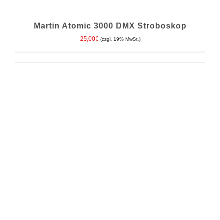
Martin Atomic 3000 DMX Stroboskop
25,00
€
(zzgl. 19% MwSt.)
IN DEN WARENKORB
/
DETAILS