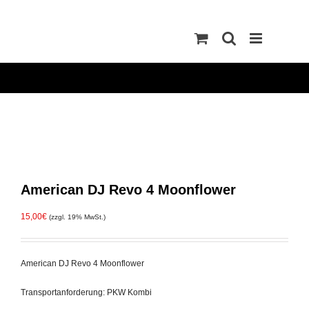
Zum
Inhalt
springen
American DJ Revo 4 Moonflower
15,00
€
(zzgl. 19% MwSt.)
American DJ Revo 4 Moonflower
Transportanforderung: PKW Kombi