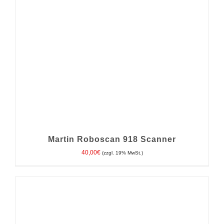
WEIST
MEHRERE
VARIANTEN
AUF.
DIE
OPTIONEN
KÖNNEN
AUF
DER
PRODUKTSEITE
GEWÄHLT
WERDEN
Martin Roboscan 918 Scanner
40,00
€
(zzgl. 19% MwSt.)
IN DEN WARENKORB
/
DETAILS