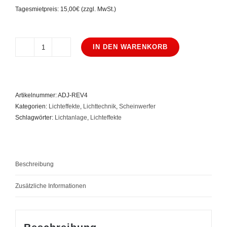
Tagesmietpreis: 15,00€ (zzgl. MwSt.)
IN DEN WARENKORB
American
DJ
Revo
4
Artikelnummer:
ADJ-REV4
Moonflower
Kategorien:
Lichteffekte
,
Lichttechnik
,
Scheinwerfer
Menge
Schlagwörter:
Lichtanlage
,
Lichteffekte
Beschreibung
Zusätzliche Informationen