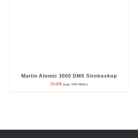
Martin Atomic 3000 DMX Stroboskop
25,00
€
(zzgl. 19% MwSt.)
IN DEN WARENKORB
/
DETAILS