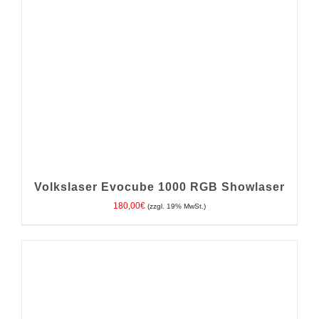
Volkslaser Evocube 1000 RGB Showlaser
180,00
€
(zzgl. 19% MwSt.)
IN DEN WARENKORB
/
DETAILS