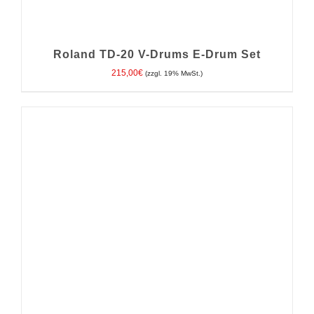
Roland TD-20 V-Drums E-Drum Set
215,00
€
(zzgl. 19% MwSt.)
IN DEN WARENKORB
/
DETAILS