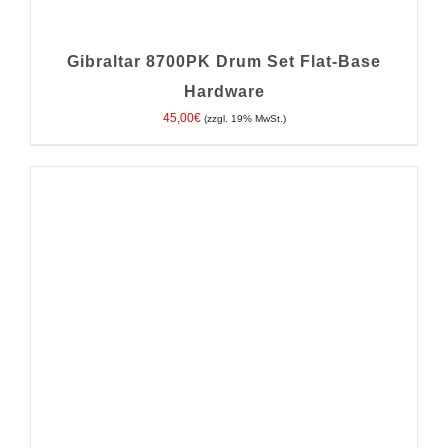
Gibraltar 8700PK Drum Set Flat-Base
Hardware
45,00
€
(zzgl. 19% MwSt.)
IN DEN WARENKORB
/
DETAILS