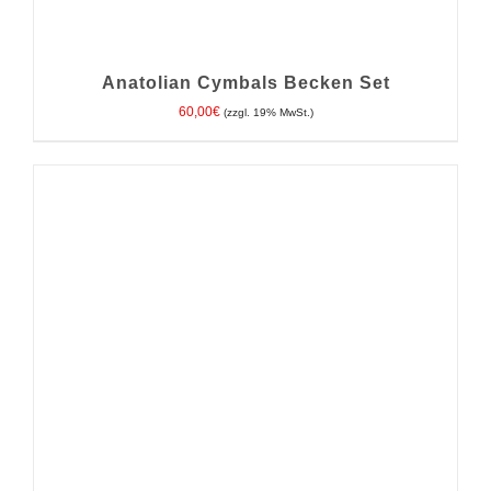
Anatolian Cymbals Becken Set
60,00
€
(zzgl. 19% MwSt.)
IN DEN WARENKORB
/
DETAILS