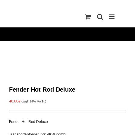
Zum
Inhalt
springen
Fender Hot Rod Deluxe
40,00
€
(zzgl. 19% MwSt.)
Fender Hot Rod Deluxe
Transportanforderung: PKW Kombi