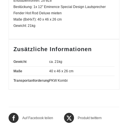
Endstufenröhren: 2x 6L6
Bestückung: 1x 12″ Eminence Special Design Lautsprecher
Fender Hot Rod Deluxe mieten
Maße (BxHxT): 40 x 46 x 26 cm
Gewicht: 21kg
Zusätzliche Informationen
Gewicht
ca. 21kg
Maße
40 x 46 x 26 cm
Transportanforderung
PKW Kombi
Auf Facebook teilen
Produkt twittern