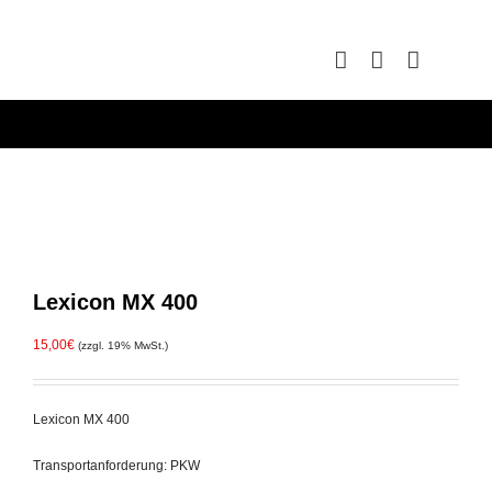
Zum
Inhalt
springen
Lexicon MX 400
15,00
€
(zzgl. 19% MwSt.)
Lexicon MX 400
Transportanforderung: PKW