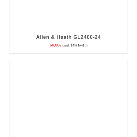
Allen & Heath GL2400-24
60,00
€
(zzgl. 19% MwSt.)
IN DEN WARENKORB
/
DETAILS