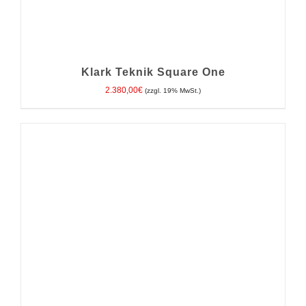
Klark Teknik Square One
2.380,00
€
(zzgl. 19% MwSt.)
IN DEN WARENKORB
/
DETAILS