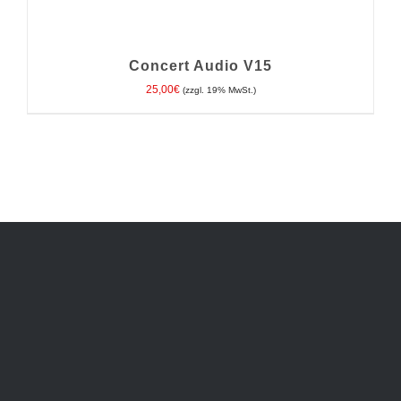
Concert Audio V15
25,00
€
(zzgl. 19% MwSt.)
IN DEN WARENKORB
/
DETAILS