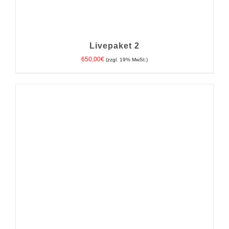
Livepaket 2
650,00
€
(zzgl. 19% MwSt.)
IN DEN WARENKORB
/
DETAILS