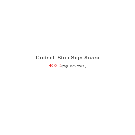
Gretsch Stop Sign Snare
40,00
€
(zzgl. 19% MwSt.)
IN DEN WARENKORB
/
DETAILS