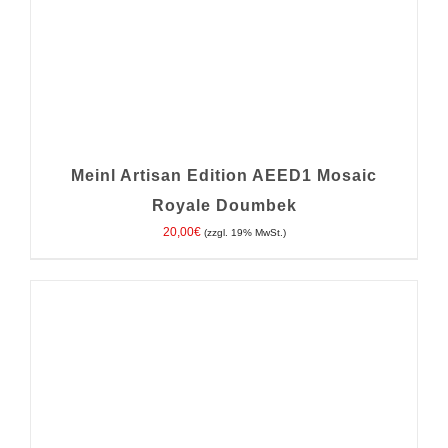
Meinl Artisan Edition AEED1 Mosaic
Royale Doumbek
20,00
€
(zzgl. 19% MwSt.)
IN DEN WARENKORB
/
DETAILS