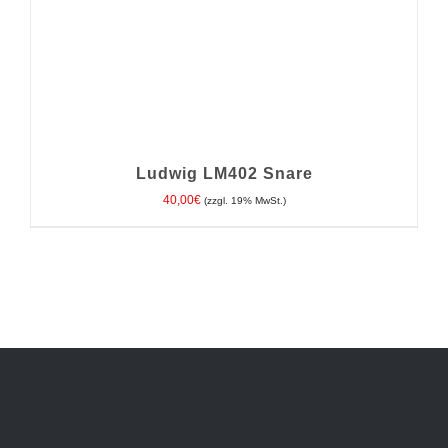
DER
PRODUKTSEITE
GEWÄHLT
WERDEN
Ludwig LM402 Snare
40,00
€
(zzgl. 19% MwSt.)
IN DEN WARENKORB
/
DETAILS