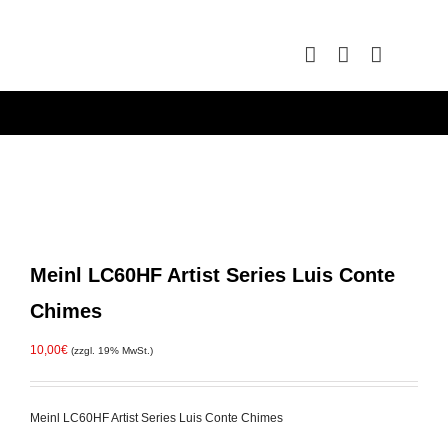
Zum
Inhalt
springen
Meinl LC60HF Artist Series Luis Conte
Chimes
10,00
€
(zzgl. 19% MwSt.)
Meinl LC60HF Artist Series Luis Conte Chimes