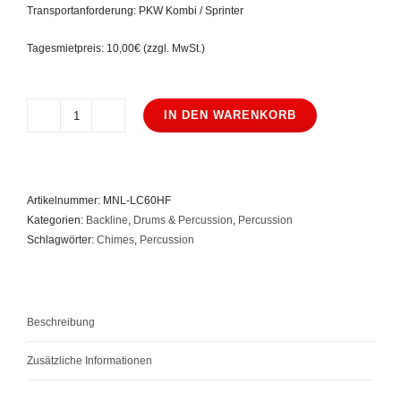
Transportanforderung: PKW Kombi / Sprinter
Tagesmietpreis: 10,00€ (zzgl. MwSt.)
IN DEN WARENKORB
Meinl
LC60HF
Artist
Series
Artikelnummer:
MNL-LC60HF
Luis
Kategorien:
Backline
,
Drums & Percussion
,
Percussion
Conte
Schlagwörter:
Chimes
,
Percussion
Chimes
Menge
Beschreibung
Zusätzliche Informationen