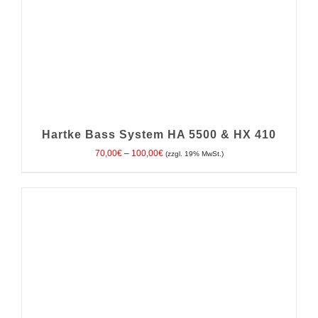
Hartke Bass System HA 5500 & HX 410
Preisspanne:
70,00
€
–
100,00
€
(zzgl. 19% MwSt.)
70,00€
bis
100,00€
DIESES
AUSFÜHRUNG WÄHLEN
/
DETAILS
PRODUKT
WEIST
MEHRERE
VARIANTEN
AUF.
DIE
OPTIONEN
KÖNNEN
AUF