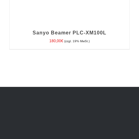
Sanyo Beamer PLC-XM100L
180,00
€
(zzgl. 19% MwSt.)
IN DEN WARENKORB
/
DETAILS