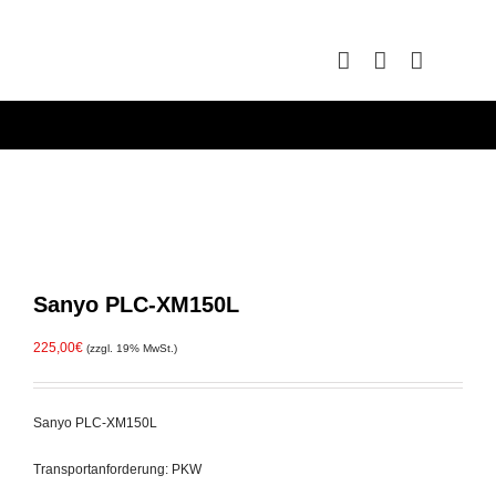
Zum
Inhalt
springen
Sanyo PLC-XM150L
225,00
€
(zzgl. 19% MwSt.)
Sanyo PLC-XM150L
Transportanforderung: PKW