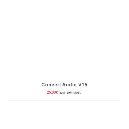
Concert Audio V15
25,00
€
(zzgl. 19% MwSt.)
IN DEN WARENKORB
/
DETAILS