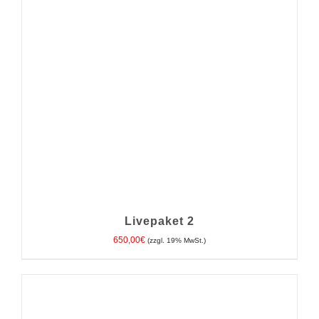
IN DEN WARENKORB
/
DETAILS
Livepaket 2
650,00
€
(zzgl. 19% MwSt.)
IN DEN WARENKORB
/
DETAILS