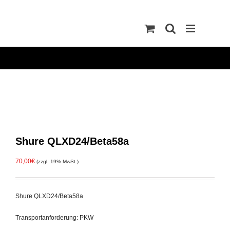
Zum
Inhalt
springen
Shure QLXD24/Beta58a
70,00
€
(zzgl. 19% MwSt.)
Shure QLXD24/Beta58a
Transportanforderung: PKW