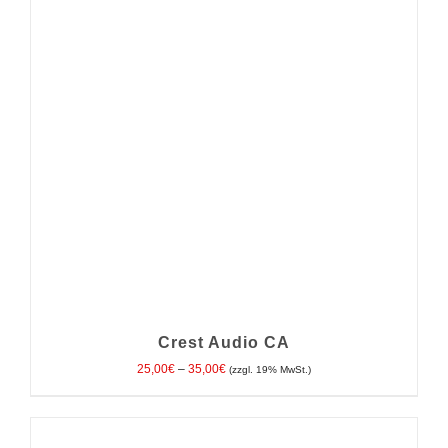
Crest Audio CA
Preisspanne:
25,00
€
–
35,00
€
(zzgl. 19% MwSt.)
25,00€
bis
35,00€