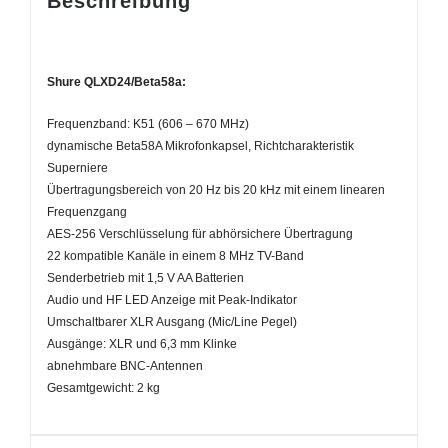
Beschreibung
Shure QLXD24/Beta58a:
Frequenzband: K51 (606 – 670 MHz)
dynamische Beta58A Mikrofonkapsel, Richtcharakteristik
Superniere
Übertragungsbereich von 20 Hz bis 20 kHz mit einem linearen
Frequenzgang
AES-256 Verschlüsselung für abhörsichere Übertragung
22 kompatible Kanäle in einem 8 MHz TV-Band
Senderbetrieb mit 1,5 V AA Batterien
Audio und HF LED Anzeige mit Peak-Indikator
Umschaltbarer XLR Ausgang (Mic/Line Pegel)
Ausgänge: XLR und 6,3 mm Klinke
abnehmbare BNC-Antennen
Gesamtgewicht: 2 kg