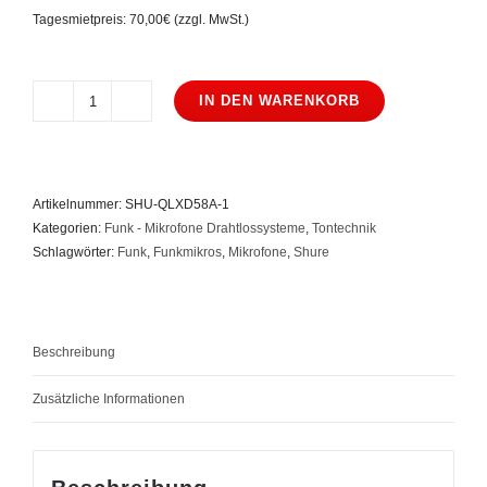
Tagesmietpreis: 70,00€ (zzgl. MwSt.)
IN DEN WARENKORB
Shure
QLXD24/Beta58a
Menge
Artikelnummer:
SHU-QLXD58A-1
Kategorien:
Funk - Mikrofone Drahtlossysteme
,
Tontechnik
Schlagwörter:
Funk
,
Funkmikros
,
Mikrofone
,
Shure
Beschreibung
Zusätzliche Informationen