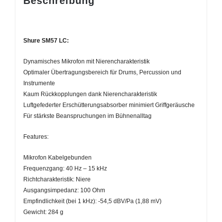
Beschreibung
Shure SM57 LC:
Dynamisches Mikrofon mit Nierencharakteristik
Optimaler Übertragungsbereich für Drums, Percussion und
Instrumente
Kaum Rückkopplungen dank Nierencharakteristik
Luftgefederter Erschütterungsabsorber minimiert Griffgeräusche
Für stärkste Beanspruchungen im Bühnenalltag
Features:
Mikrofon Kabelgebunden
Frequenzgang: 40 Hz – 15 kHz
Richtcharakteristik: Niere
Ausgangsimpedanz: 100 Ohm
Empfindlichkeit (bei 1 kHz): -54,5 dBV/Pa (1,88 mV)
Gewicht: 284 g