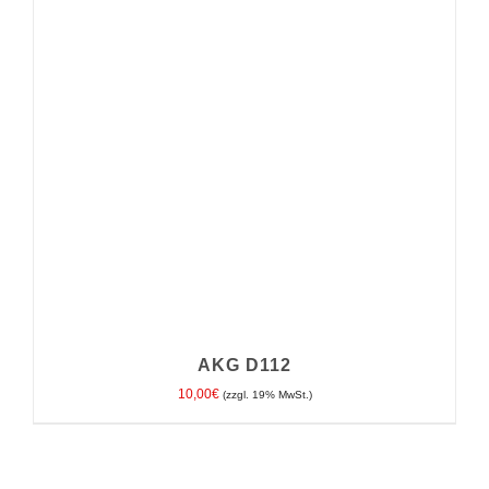
IN DEN WARENKORB
/
DETAILS
AKG D112
10,00
€
(zzgl. 19% MwSt.)