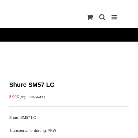
Zum
Inhalt
springen
Shure SM57 LC
8,00
€
(zzgl. 19% MwSt.)
Shure SM57 LC
Transportanforderung: PKW