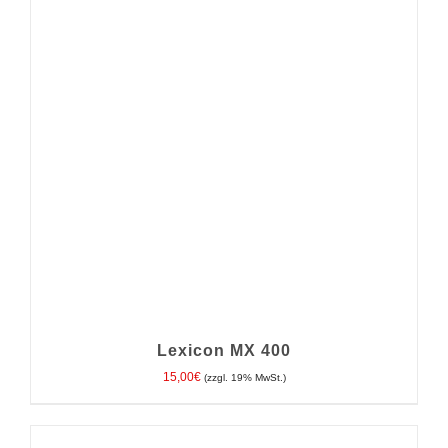
IN DEN WARENKORB
/
DETAILS
Lexicon MX 400
15,00
€
(zzgl. 19% MwSt.)