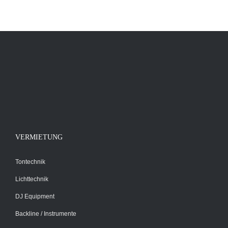
IN DEN WARENKORB
/
DETAILS
VERMIETUNG
Tontechnik
Lichttechnik
DJ Equipment
Backline / Instrumente