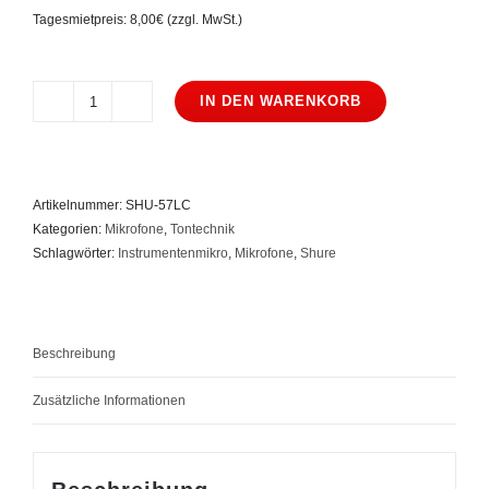
Tagesmietpreis: 8,00€ (zzgl. MwSt.)
IN DEN WARENKORB
Shure
SM57
LC
Menge
Artikelnummer:
SHU-57LC
Kategorien:
Mikrofone
,
Tontechnik
Schlagwörter:
Instrumentenmikro
,
Mikrofone
,
Shure
Beschreibung
Zusätzliche Informationen