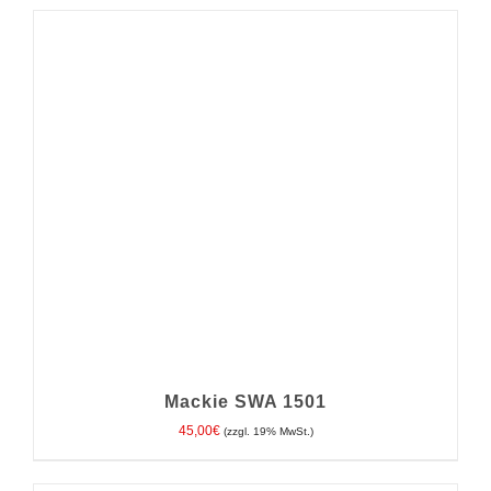
IN DEN WARENKORB
/
DETAILS
Mackie SWA 1501
45,00
€
(zzgl. 19% MwSt.)