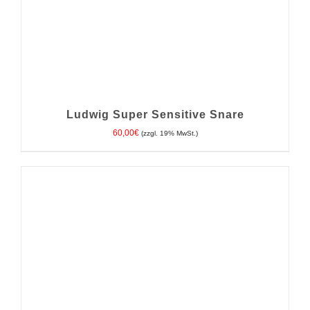
Ludwig Super Sensitive Snare
60,00
€
(zzgl. 19% MwSt.)
IN DEN WARENKORB
/
DETAILS