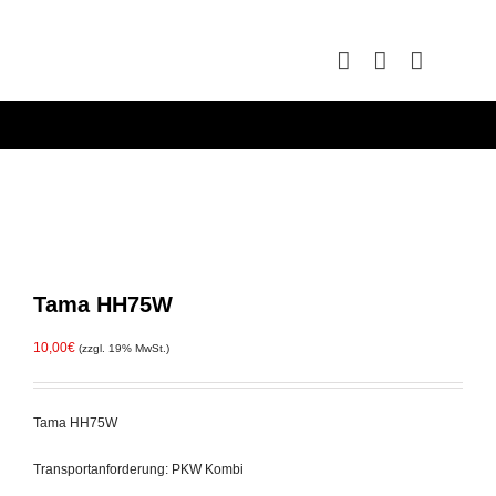
Zum
Inhalt
springen
Tama HH75W
10,00
€
(zzgl. 19% MwSt.)
Tama HH75W
Transportanforderung: PKW Kombi