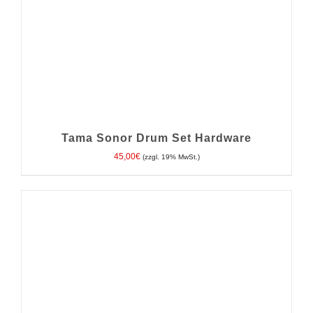
Tama Sonor Drum Set Hardware
45,00
€
(zzgl. 19% MwSt.)
IN DEN WARENKORB
/
DETAILS