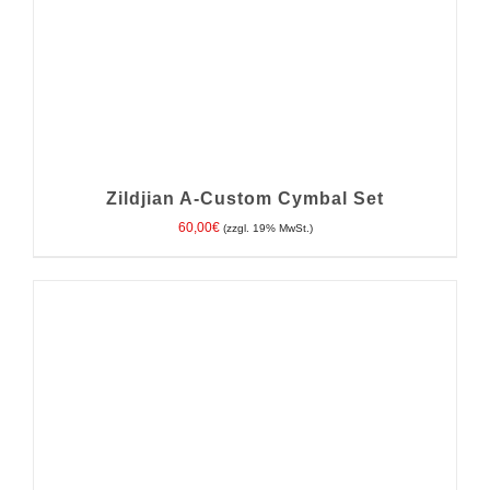
Zildjian A-Custom Cymbal Set
60,00
€
(zzgl. 19% MwSt.)
IN DEN WARENKORB
/
DETAILS