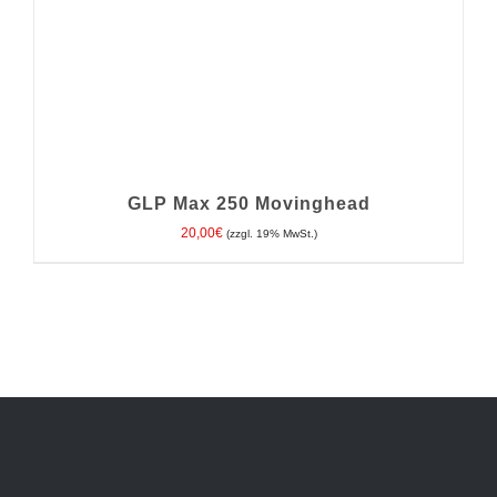
GLP Max 250 Movinghead
20,00
€
(zzgl. 19% MwSt.)
IN DEN WARENKORB
/
DETAILS