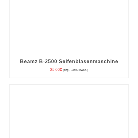
Beamz B-2500 Seifenblasenmaschine
25,00
€
(zzgl. 19% MwSt.)
IN DEN WARENKORB
/
DETAILS