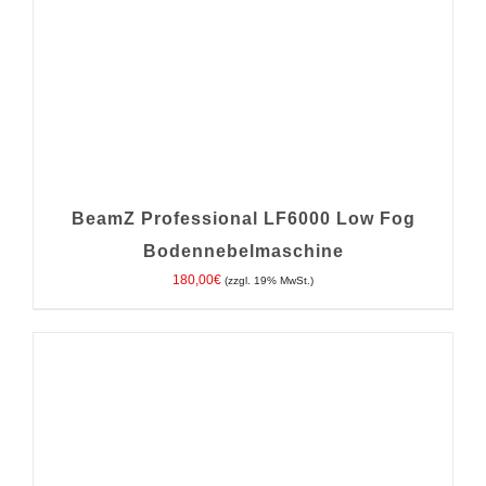
BeamZ Professional LF6000 Low Fog
Bodennebelmaschine
180,00
€
(zzgl. 19% MwSt.)
IN DEN WARENKORB
/
DETAILS