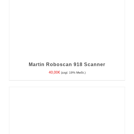
Martin Roboscan 918 Scanner
40,00
€
(zzgl. 19% MwSt.)
IN DEN WARENKORB
/
DETAILS