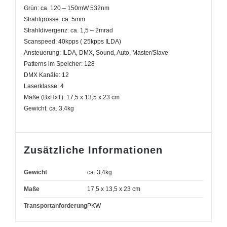
Grün: ca. 120 – 150mW 532nm
Strahlgrösse: ca. 5mm
Strahldivergenz: ca. 1,5 – 2mrad
Scanspeed: 40kpps ( 25kpps ILDA)
Ansteuerung: ILDA, DMX, Sound, Auto, Master/Slave
Patterns im Speicher: 128
DMX Kanäle: 12
Laserklasse: 4
Maße (BxHxT): 17,5 x 13,5 x 23 cm
Gewicht: ca. 3,4kg
Zusätzliche Informationen
Gewicht
ca. 3,4kg
Maße
17,5 x 13,5 x 23 cm
Transportanforderung
PKW