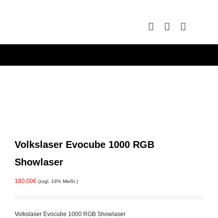
Zum
Inhalt
springen
Volkslaser Evocube 1000 RGB
Showlaser
180,00
€
(zzgl. 19% MwSt.)
Volkslaser Evocube 1000 RGB Showlaser