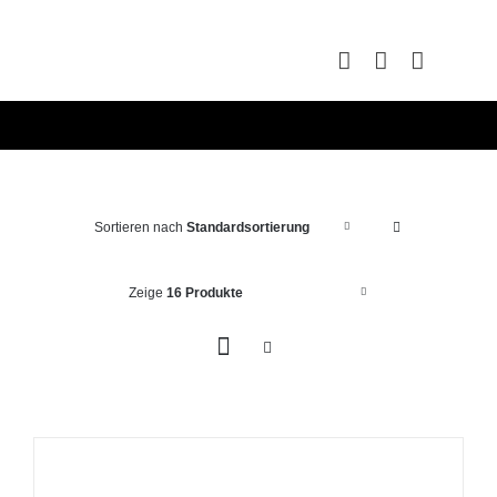
Zum
Inhalt
springen
Sortieren nach
Standardsortierung
Zeige
16 Produkte