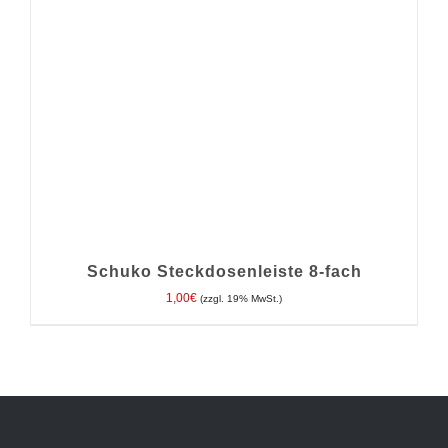
Schuko Steckdosenleiste 8-fach
1,00
€
(zzgl. 19% MwSt.)
IN DEN WARENKORB
/
DETAILS