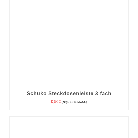
Schuko Steckdosenleiste 3-fach
0,50
€
(zzgl. 19% MwSt.)
IN DEN WARENKORB
/
DETAILS