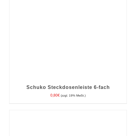
Schuko Steckdosenleiste 6-fach
0,80
€
(zzgl. 19% MwSt.)
IN DEN WARENKORB
/
DETAILS