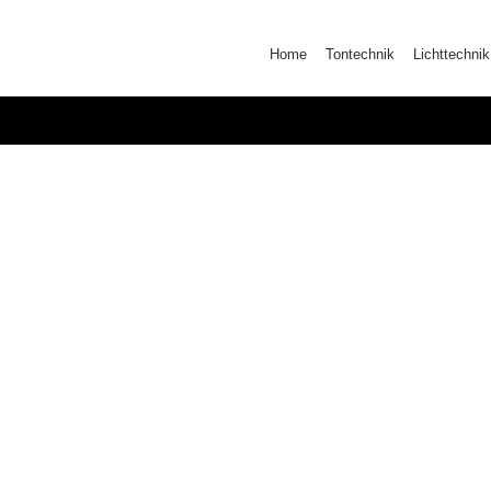
Zum
Inhalt
Home
Tontechnik
Lichttechnik
springen