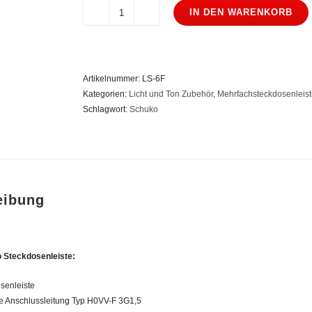
IN DEN WARENKORB
Schuko
Steckdosenleiste
6-
fach
Artikelnummer:
LS-6F
Menge
Kategorien:
Licht und Ton Zubehör
,
Mehrfachsteckdosenleis
Schlagwort:
Schuko
eibung
 Steckdosenleiste:
senleiste
ge Anschlussleitung Typ H0VV-F 3G1,5