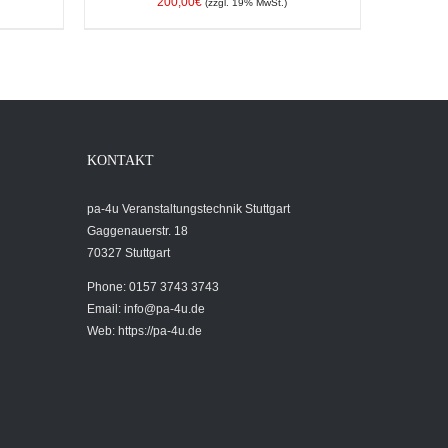
200,00
€
(zzgl. 19% MwSt.)
TAILS
IN DEN WARENKORB
/
DETAILS
KONTAKT
pa-4u Veranstaltungstechnik Stuttgart
Gaggenauerstr. 18
70327 Stuttgart
Phone: 0157 3743 3743
Email:
info@pa-4u.de
Web: https://pa-4u.de