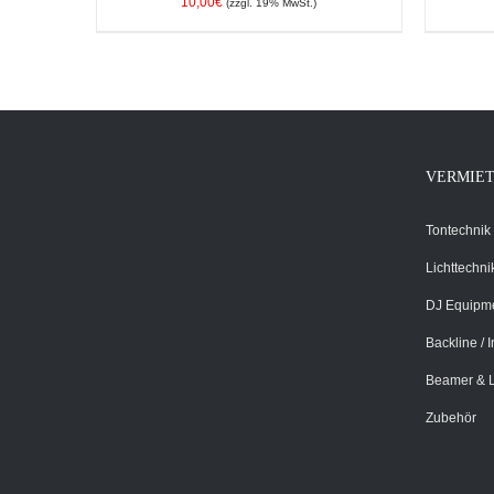
10,00
€
(zzgl. 19% MwSt.)
IN DEN WARENKORB
/
DETAILS
IN D
VERMIE
Tontechnik
Lichttechni
DJ Equipm
Backline / 
Beamer & 
Zubehör