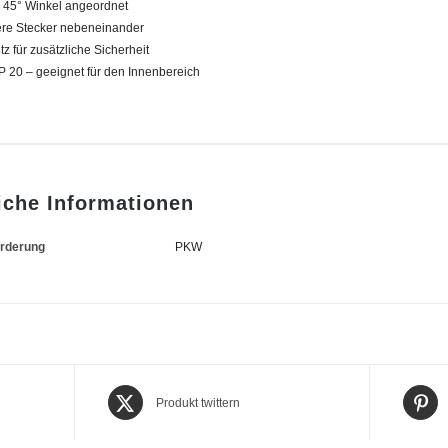
 45° Winkel angeordnet
rere Stecker nebeneinander
z für zusätzliche Sicherheit
P 20 – geeignet für den Innenbereich
iche Informationen
orderung
PKW
Produkt twittern