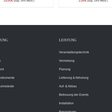
10,00
€
2,00
€
(zzgl. 19% MwSt.)
(zzgl. 19% MwSt.)
EN WARENKORB
/
DETAILS
IN DEN WARENKORB
/
DE
TUNG
LEISTUNG
Veranstaltungstechnik
k
Vermietung
ent
Planung
Instrumente
Lieferung & Abholung
Leinwände
Auf- & Abbau
Betreuung der Events
Installation
Reparaturen